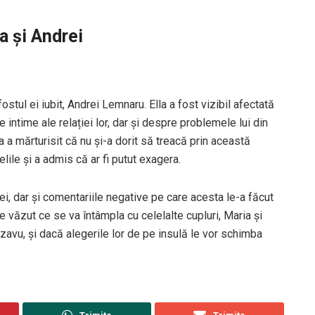
a și Andrei
fostul ei iubit, Andrei Lemnaru. Ella a fost vizibil afectată
e intime ale relației lor, dar și despre problemele lui din
a a mărturisit că nu și-a dorit să treacă prin această
lile și a admis că ar fi putut exagera.
rei, dar și comentariile negative pe care acesta le-a făcut
 văzut ce se va întâmpla cu celelalte cupluri, Maria și
avu, și dacă alegerile lor de pe insulă le vor schimba