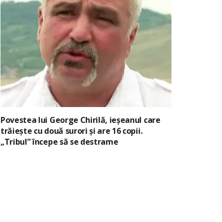
Povestea lui George Chirilă, ieșeanul care
trăiește cu două surori și are 16 copii.
„Tribul” începe să se destrame