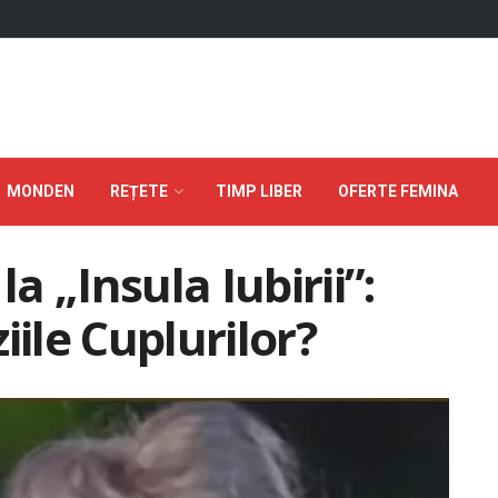
MONDEN
REȚETE
TIMP LIBER
OFERTE FEMINA
la „Insula Iubirii”:
iile Cuplurilor?