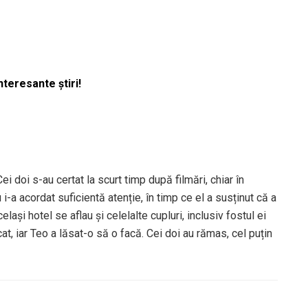
nteresante știri!
Cei doi s-au certat la scurt timp după filmări, chiar în
 i-a acordat suficientă atenție, în timp ce el a susținut că a
lași hotel se aflau și celelalte cupluri, inclusiv fostul ei
cat, iar Teo a lăsat-o să o facă. Cei doi au rămas, cel puțin