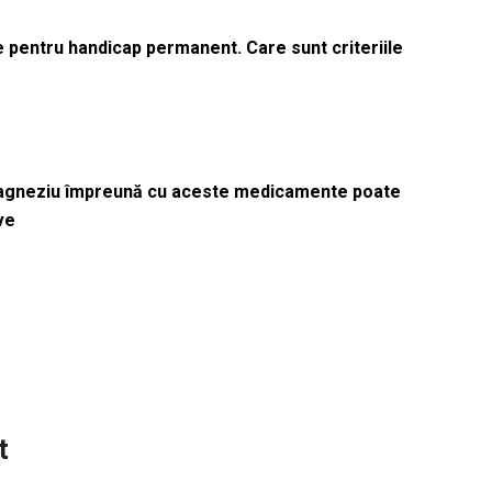
le pentru handicap permanent. Care sunt criteriile
magneziu împreună cu aceste medicamente poate
ve
t