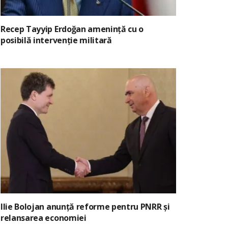
Recep Tayyip Erdoğan amenință cu o
posibilă intervenție militară
Ilie Bolojan anunță reforme pentru PNRR și
relansarea economiei