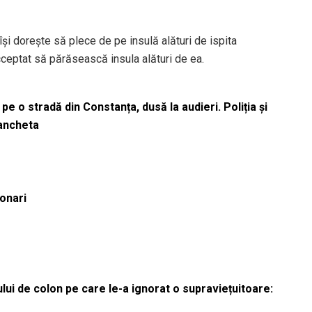
își dorește să plece de pe insulă alături de ispita
acceptat să părăsească insula alături de ea.
pe o stradă din Constanța, dusă la audieri. Poliția și
 ancheta
ionari
lui de colon pe care le-a ignorat o supraviețuitoare: