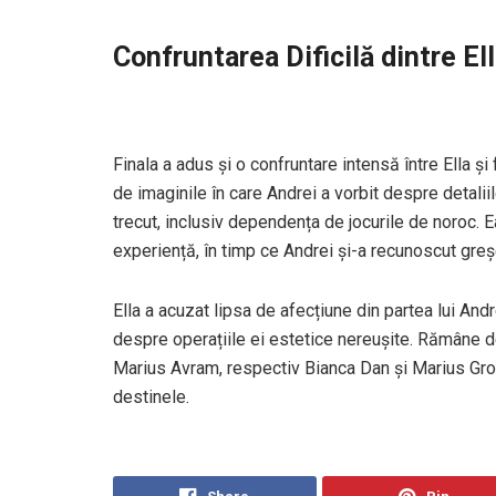
Confruntarea Dificilă dintre Ell
Finala a adus și o confruntare intensă între Ella și 
de imaginile în care Andrei a vorbit despre detaliil
trecut, inclusiv dependența de jocurile de noroc. E
experiență, în timp ce Andrei și-a recunoscut greșe
Ella a acuzat lipsa de afecțiune din partea lui And
despre operațiile ei estetice nereușite. Rămâne de
Marius Avram, respectiv Bianca Dan și Marius Groz
destinele.