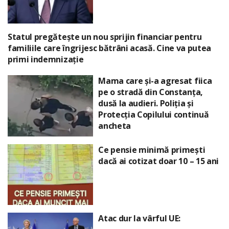
Statul pregătește un nou sprijin financiar pentru
familiile care îngrijesc bătrâni acasă. Cine va putea
primi indemnizație
Mama care și-a agresat fiica
pe o stradă din Constanța,
dusă la audieri. Poliția și
Protecția Copilului continuă
ancheta
Ce pensie minimă primești
dacă ai cotizat doar 10 – 15 ani
Atac dur la vârful UE: