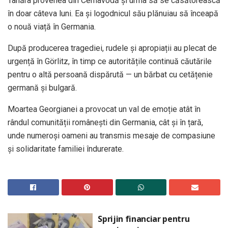
Tânăra provenea din Cernavodă și urma să se căsătorească
în doar câteva luni. Ea și logodnicul său plănuiau să înceapă
o nouă viață în Germania.
După producerea tragediei, rudele și apropiații au plecat de
urgență în Görlitz, în timp ce autoritățile continuă căutările
pentru o altă persoană dispărută — un bărbat cu cetățenie
germană și bulgară.
Moartea Georgianei a provocat un val de emoție atât în
rândul comunității românești din Germania, cât și în țară,
unde numeroși oameni au transmis mesaje de compasiune
și solidaritate familiei îndurerate.
Sprijin financiar pentru