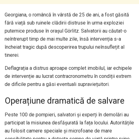
Georgiana, o româncă în vârstă de 25 de ani, a fost găsită
fără viață sub ruinele clădirii distruse în urma exploziei
puternice produse în orașul Görlitz. Salvatorii au căutat-o
neîntrerupt timp de mai multe zile, însă intervenția s-a
încheiat tragic după descoperirea trupului neînsuflețit al
tinerei.
Deflagrația a distrus aproape complet imobilul, iar echipele
de intervenție au lucrat contracronometru în condiții extrem
de dificile pentru a găsi eventuali supraviețuitori.
Operațiune dramatică de salvare
Peste 100 de pompieri, salvatori și experți în demolări au
participat la misiunea desfășurată la fața locului. Autoritățile
au folosit camere speciale și microfoane de mare
sensibilitate pentru a detecta semne de viață printre ruine.