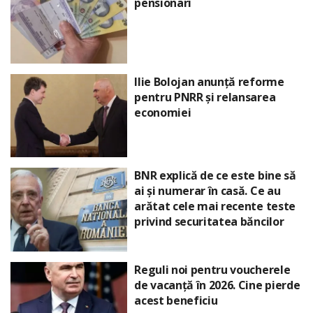
pensionari
Ilie Bolojan anunță reforme
pentru PNRR și relansarea
economiei
BNR explică de ce este bine să
ai și numerar în casă. Ce au
arătat cele mai recente teste
privind securitatea băncilor
Reguli noi pentru voucherele
de vacanță în 2026. Cine pierde
acest beneficiu