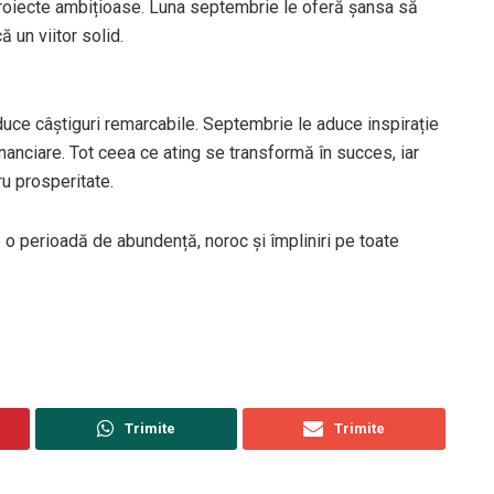
i proiecte ambițioase. Luna septembrie le oferă șansa să
 un viitor solid.
aduce câștiguri remarcabile. Septembrie le aduce inspirație
financiare. Tot ceea ce ating se transformă în succes, iar
ru prosperitate.
 o perioadă de abundență, noroc și împliniri pe toate
Trimite
Trimite