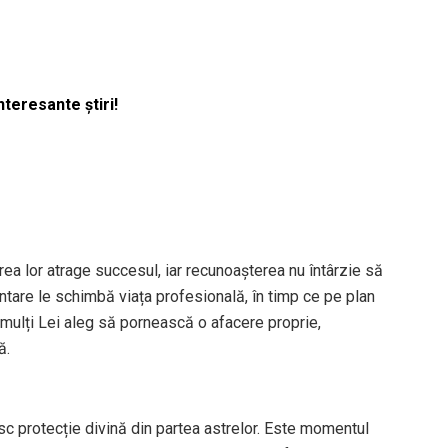
nteresante știri!
erea lor atrage succesul, iar recunoașterea nu întârzie să
ntare le schimbă viața profesională, în timp ce pe plan
, mulți Lei aleg să pornească o afacere proprie,
ă.
sc protecție divină din partea astrelor. Este momentul