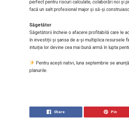
perfect pentru riscuri calculate, colaborări noi ș
facă un salt profesional major și să-și construiască
Săgetător
Săgetătorii încheie o afacere profitabilă care le 
în investiții și șansa de a-și multiplica resursele 
intuiția lor devine cea mai bună armă în lupta pent
Pentru acești nativi, luna septembrie se anunță
planurile.
Share
Pin