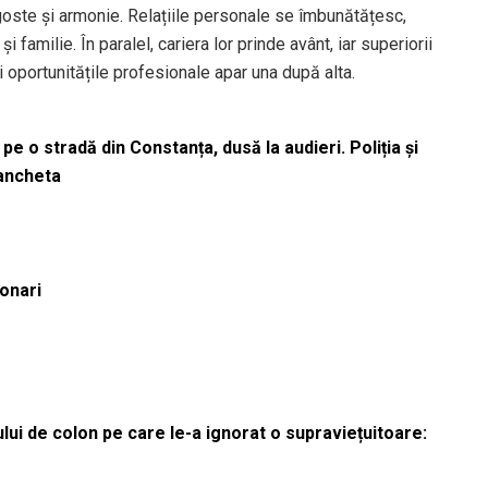
ste și armonie. Relațiile personale se îmbunătățesc,
și familie. În paralel, cariera lor prinde avânt, iar superiorii
 oportunitățile profesionale apar una după alta.
pe o stradă din Constanța, dusă la audieri. Poliția și
 ancheta
ionari
lui de colon pe care le-a ignorat o supraviețuitoare: