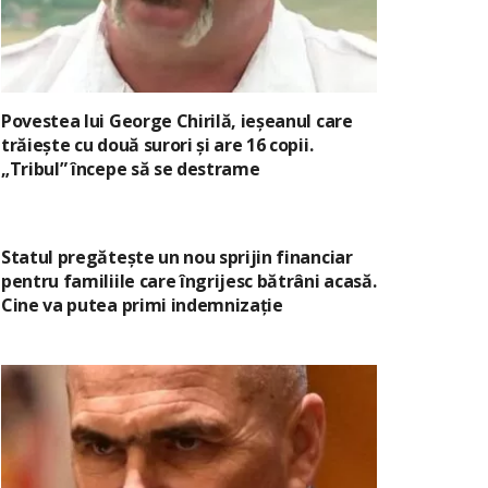
Povestea lui George Chirilă, ieșeanul care
trăiește cu două surori și are 16 copii.
„Tribul” începe să se destrame
Statul pregătește un nou sprijin financiar
pentru familiile care îngrijesc bătrâni acasă.
Cine va putea primi indemnizație