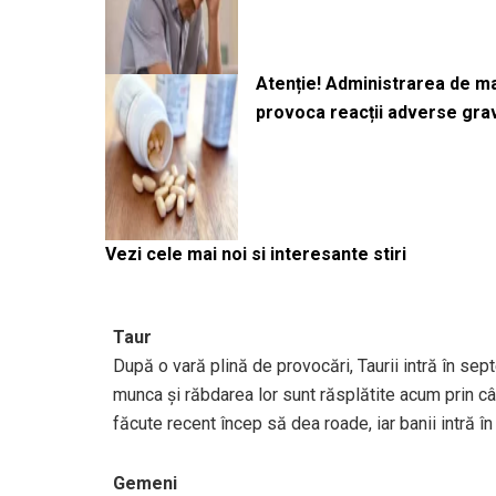
Atenție! Administrarea de 
provoca reacții adverse gra
Vezi cele mai noi si interesante stiri
Taur
După o vară plină de provocări, Taurii intră în sep
munca și răbdarea lor sunt răsplătite acum prin câșt
făcute recent încep să dea roade, iar banii intră î
Gemeni