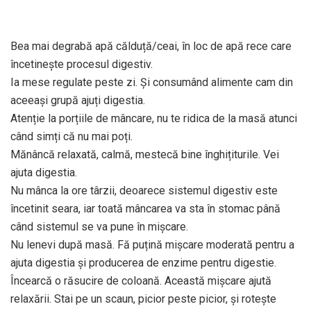
Bea mai degrabă apă călduță/ceai, în loc de apă rece care
încetinește procesul digestiv.
Ia mese regulate peste zi. Și consumând alimente cam din
aceeași grupă ajuți digestia.
Atenție la porțiile de mâncare, nu te ridica de la masă atunci
când simți că nu mai poți.
Mănâncă relaxată, calmă, mestecă bine înghițiturile. Vei
ajuta digestia.
Nu mânca la ore târzii, deoarece sistemul digestiv este
încetinit seara, iar toată mâncarea va sta în stomac până
când sistemul se va pune în mișcare.
Nu lenevi după masă. Fă puțină mișcare moderată pentru a
ajuta digestia și producerea de enzime pentru digestie.
Încearcă o răsucire de coloană. Această mișcare ajută
relaxării. Stai pe un scaun, picior peste picior, și rotește