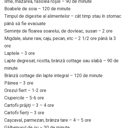
lime, mazărea, fasolea roșie – 90 de minute
Boabele de soia – 120 de minute
Timpul de digestie al alimentelor – cât timp stau în stomac
până să fie evacuate
Semințe de floarea soarelui, de dovleac, susan – 2 ore
Migdale, alune raw, caju, pecan, etc – 2 1/2 ore până la 3
ore.
Laptele – 3 ore
Lapte degresat, ricotta, brânză cottage sau slabă – 90 de
minute
Brânză cottage din lapte integral – 120 de minute
Pâinea – 3 ore
Orezul fiert – 1-2 ore
Ciupercile – 5-6 ore
Cartofii prăjiți – 3 – 4 ore
Cartofii fierți – 3 ore
Cașcaval, parmezan, brânza tare – 4 – 5 ore
Gălbenușul de ou – 30 de minute