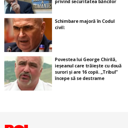
privind securitatea băncilor
Schimbare majoră în Codul
civil:
Povestea lui George Chirilă,
ieșeanul care trăiește cu două
surori și are 16 copii. „Tribul”
începe să se destrame