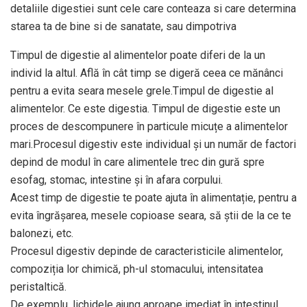
detaliile digestiei sunt cele care conteaza si care determina
starea ta de bine si de sanatate, sau dimpotriva
Timpul de digestie al alimentelor poate diferi de la un
individ la altul. Află în cât timp se digeră ceea ce mănânci
pentru a evita seara mesele grele.Timpul de digestie al
alimentelor. Ce este digestia. Timpul de digestie este un
proces de descompunere în particule micuțe a alimentelor
mari.Procesul digestiv este individual și un număr de factori
depind de modul în care alimentele trec din gură spre
esofag, stomac, intestine și în afara corpului.
Acest timp de digestie te poate ajuta în alimentație, pentru a
evita îngrășarea, mesele copioase seara, să știi de la ce te
balonezi, etc.
Procesul digestiv depinde de caracteristicile alimentelor,
compoziția lor chimică, ph-ul stomacului, intensitatea
peristaltică.
De exemplu, lichidele ajung aproape imediat în intestinul