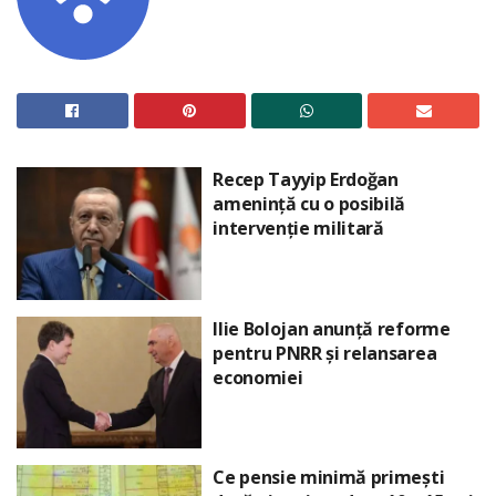
Recep Tayyip Erdoğan
amenință cu o posibilă
intervenție militară
Ilie Bolojan anunță reforme
pentru PNRR și relansarea
economiei
Ce pensie minimă primești