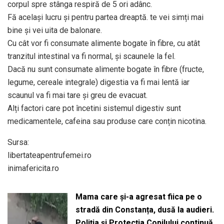
corpul spre stânga respiră de 5 ori adânc.
Fă același lucru și pentru partea dreaptă. te vei simți mai
bine și vei uita de balonare.
Cu cât vor fi consumate alimente bogate în fibre, cu atât
tranzitul intestinal va fi normal, și scaunele la fel.
Dacă nu sunt consumate alimente bogate în fibre (fructe,
legume, cereale integrale) digestia va fi mai lentă iar
scaunul va fi mai tare și greu de evacuat.
Alți factori care pot încetini sistemul digestiv sunt
medicamentele, cafeina sau produse care conțin nicotina.
Sursa:
libertateapentrufemei.ro
inimafericita.ro
Mama care și-a agresat fiica pe o
stradă din Constanța, dusă la audieri.
Poliția și Protecția Copilului continuă