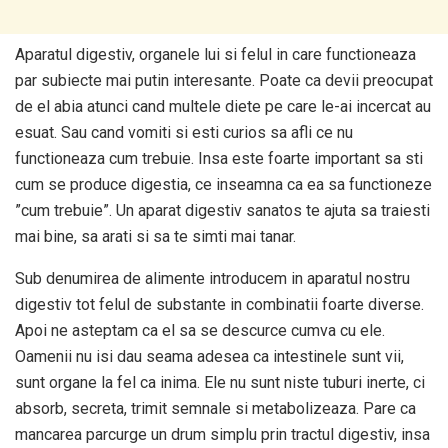
Aparatul digestiv, organele lui si felul in care functioneaza
par subiecte mai putin interesante. Poate ca devii preocupat
de el abia atunci cand multele diete pe care le-ai incercat au
esuat. Sau cand vomiti si esti curios sa afli ce nu
functioneaza cum trebuie. Insa este foarte important sa sti
cum se produce digestia, ce inseamna ca ea sa functioneze
”cum trebuie”. Un aparat digestiv sanatos te ajuta sa traiesti
mai bine, sa arati si sa te simti mai tanar.
Sub denumirea de alimente introducem in aparatul nostru
digestiv tot felul de substante in combinatii foarte diverse.
Apoi ne asteptam ca el sa se descurce cumva cu ele.
Oamenii nu isi dau seama adesea ca intestinele sunt vii,
sunt organe la fel ca inima. Ele nu sunt niste tuburi inerte, ci
absorb, secreta, trimit semnale si metabolizeaza. Pare ca
mancarea parcurge un drum simplu prin tractul digestiv, insa