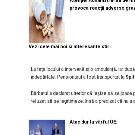
Atenție! Administrarea de 
provoca reacții adverse gra
Vezi cele mai noi si interesante stiri
La fața locului a intervenit și o ambulanță, iar după
îndepărtate. Pensionarul a fost transportat la
Spit
Bărbatul a declarat ulterior că ieșise să se joac
refuzat să se legitimeze, însă a precizat că nu a
Atac dur la vârful UE: