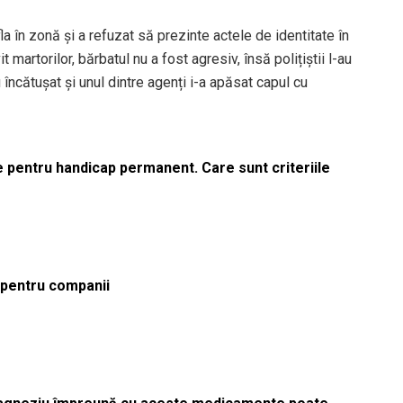
fla în zonă și a refuzat să prezinte actele de identitate în
 martorilor, bărbatul nu a fost agresiv, însă polițiștii l-au
 încătușat și unul dintre agenți i-a apăsat capul cu
le pentru handicap permanent. Care sunt criteriile
ă pentru companii