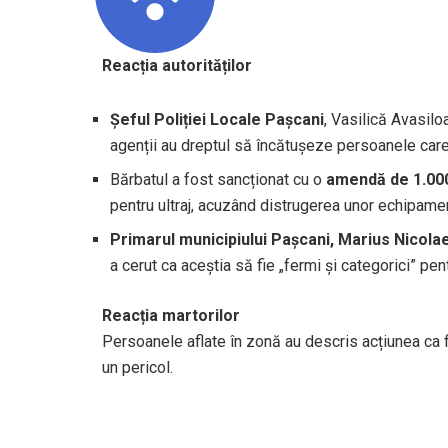
Reacția autorităților
Șeful Poliției Locale Pașcani
, Vasilică Avasiloa
agenții au dreptul să încătușeze persoanele car
Bărbatul a fost sancționat cu o
amendă de 1.000
pentru ultraj, acuzând distrugerea unor echipame
Primarul municipiului Pașcani, Marius Nicolae
a cerut ca aceștia să fie „fermi și categorici” pen
Reacția martorilor
Persoanele aflate în zonă au descris acțiunea ca f
un pericol.