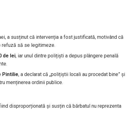
ei, a susținut că intervenția a fost justificată, motivând că
e refuză să se legitimeze.
 de lei
, iar unul dintre polițiști a depus plângere penală
nte.
 Pintilie
, a declarat că „polițiștii locali au procedat bine” și
tru menținerea ordinii publice.
iind disproporționată și susțin că bărbatul nu reprezenta