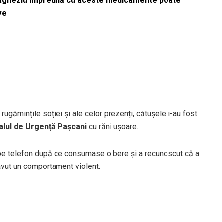
magneziu împreună cu aceste medicamente poate
ve
 rugămințile soției și ale celor prezenți, cătușele i-au fost
alul de Urgență Pașcani
cu răni ușoare.
e pe telefon după ce consumase o bere și a recunoscut că a
 avut un comportament violent.