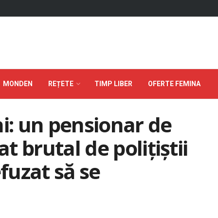
MONDEN
REȚETE
TIMP LIBER
OFERTE FEMINA
ni: un pensionar de
at brutal de polițiștii
efuzat să se