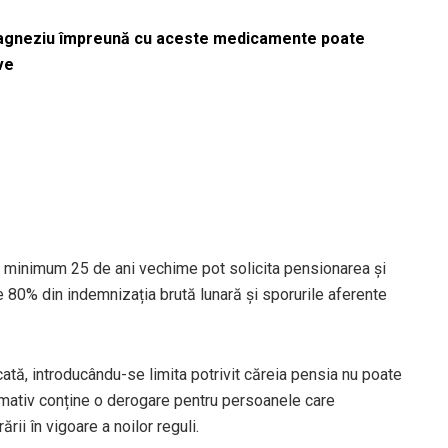
magneziu împreună cu aceste medicamente poate
ve
 minimum 25 de ani vechime pot solicita pensionarea și
 80% din indemnizația brută lunară și sporurile aferente
icată, introducându-se limita potrivit căreia pensia nu poate
normativ conține o derogare pentru persoanele care
rii în vigoare a noilor reguli.