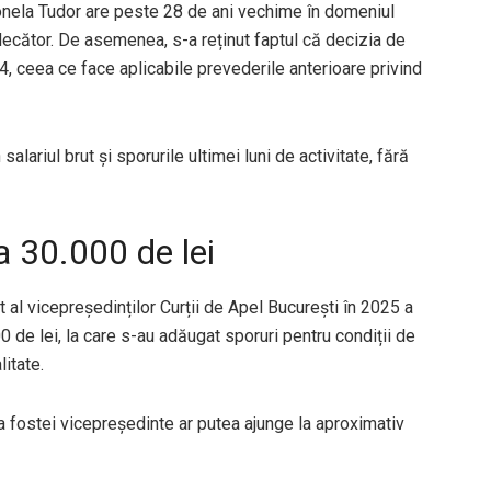
onela Tudor are peste 28 de ani vechime în domeniul
judecător. De asemenea, s-a reținut faptul că decizia de
, ceea ce face aplicabile prevederile anterioare privind
salariul brut și sporurile ultimei luni de activitate, fără
a 30.000 de lei
t al vicepreședinților Curții de Apel București în 2025 a
 de lei, la care s-au adăugat sporuri pentru condiții de
itate.
 a fostei vicepreședinte ar putea ajunge la aproximativ