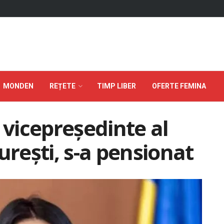
MONDEN
REȚETE
TIMP LIBER
OFERTE FEMINA
 vicepreședinte al
urești, s-a pensionat