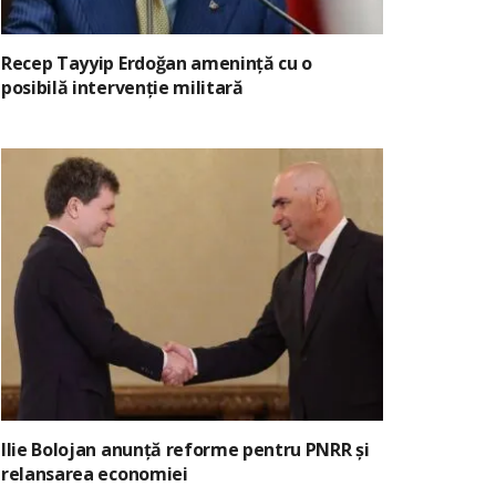
Recep Tayyip Erdoğan amenință cu o
posibilă intervenție militară
Ilie Bolojan anunță reforme pentru PNRR și
relansarea economiei