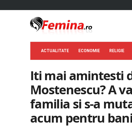
ACTUALITATE
ECONOMIE
RELIGIE
Iti mai amintesti
Mostenescu? A vand
familia si s-a muta
acum pentru ban