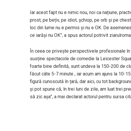
Iar acest fapt nu e nimic nou, noi ca națiune, prac
prost, pe bețiv, pe idiot, șchiop, pe orb și pe ch
loc din lume nu e permis și nu e OK. De asemenea 
ce iarăși nu OK”, a spus actorul potrivit ziarulrom
În ceea ce privește perspectivele profesionale î
susține spectacole de comedie la Leicester Squ
foarte bine definită, sunt undeva la 150-200 de c
făcut câte 5-7 minute , iar acum am ajuns la 10-15
figură cunoscută în țară, dar aici, cu tot backgro
și pot spune că, în trei luni de zile, am luat trei pr
să zic așa”, a mai declarat actorul pentru sursa cit