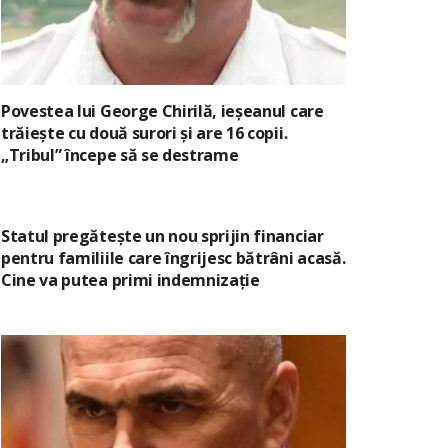
Povestea lui George Chirilă, ieșeanul care
trăiește cu două surori și are 16 copii.
„Tribul” începe să se destrame
Statul pregătește un nou sprijin financiar
pentru familiile care îngrijesc bătrâni acasă.
Cine va putea primi indemnizație