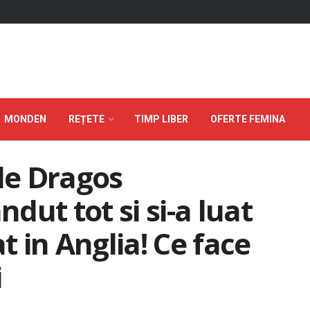
MONDEN
REȚETE
TIMP LIBER
OFERTE FEMINA
 de Dragos
ut tot si si-a luat
t in Anglia! Ce face
i