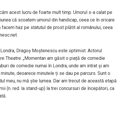
ticăm acest lucru de foarte mult timp. Umorul s-a calat pe
estiunea că scoatem umorul din handicap, ceea ce în oricare
facem haz pe statutul de prost plătit al românului, ceea
anesc.net.
n Londra, Dragoș Moștenescu este optimist. Actorul
are Theatre. „Momentan am găsit o piață de comedie
luburi de comedie numai în Londra, unde am intrat și am
 minute, deoarece minutele ți se dau pe parcurs. Sunt o
undul meu, nu mă știe lumea. Dar am trecut de această etapă
emii (n. red. la stand-up) la trei concursuri de începători, ca
ată.