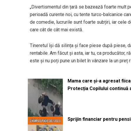
„Divertismentul din țară se bazează foarte mult pe
perioadă curente noi, cu tente turco-balcanice car
de comedie, lucrurile sunt foarte subțiri, iar cele 
care cât de cât mai există.
Tineretul își dă silința și face piese după piese, d
rentabile. Am făcut și asta, iar tu, ca producător, 
este și nu poți pune un bilet în vânzare la un preț r
Mama care și-a agresat fiica 
Protecția Copilului continuă
Sprijin financiar pentru pens