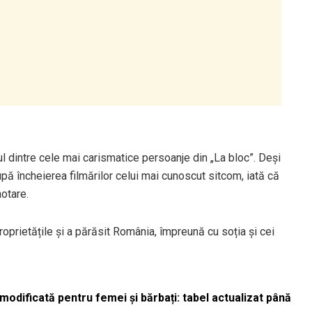
l dintre cele mai carismatice persoanje din „La bloc”. Deși
upă încheierea filmărilor celui mai cunoscut sitcom, iată că
hotare.
prietățile și a părăsit România, împreună cu soția și cei
odificată pentru femei și bărbați: tabel actualizat până