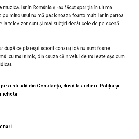
 muzică. Iar în România și-au făcut apariția în ultima
e pe mine unul nu mă pasionează foarte mult. Iar în partea
de la televizor sunt și mai subțiri decât cele de pe scenă
ar după ce plătești actorii constați că nu sunt foarte
rămâi cu mai nimic, din cauza că nivelul de trai este așa cum
idicat.
pe o stradă din Constanța, dusă la audieri. Poliția și
 ancheta
ionari