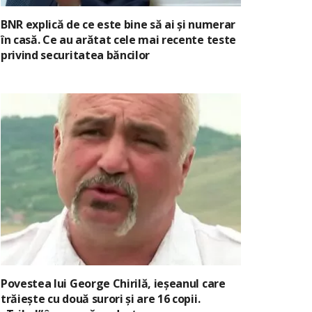
BNR explică de ce este bine să ai și numerar
în casă. Ce au arătat cele mai recente teste
privind securitatea băncilor
Povestea lui George Chirilă, ieșeanul care
trăiește cu două surori și are 16 copii.