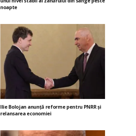
unui nivel stabil al zahărului din sânge peste
noapte
Ilie Bolojan anunță reforme pentru PNRR și
relansarea economiei