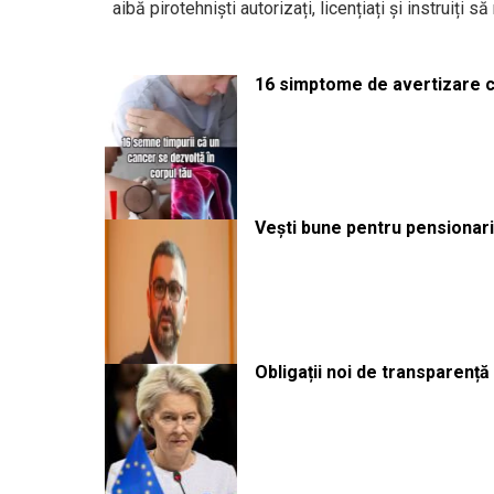
aibă pirotehniști autorizați, licențiați și instruiț
16 simptome de avertizare ca
Vești bune pentru pensionari:
Obligații noi de transparenț