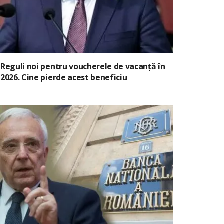
Reguli noi pentru voucherele de vacanță în
2026. Cine pierde acest beneficiu