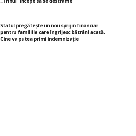
„Tribul” începe să se destrame
Statul pregătește un nou sprijin financiar
pentru familiile care îngrijesc bătrâni acasă.
Cine va putea primi indemnizație