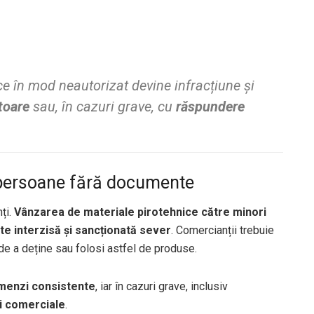
ce în mod neautorizat devine infracțiune și
toare
sau, în cazuri grave, cu
răspundere
 persoane fără documente
ți.
Vânzarea de materiale pirotehnice către minori
e interzisă și sancționată sever
. Comercianții trebuie
de a deține sau folosi astfel de produse.
menzi consistente
, iar în cazuri grave, inclusiv
i comerciale
.