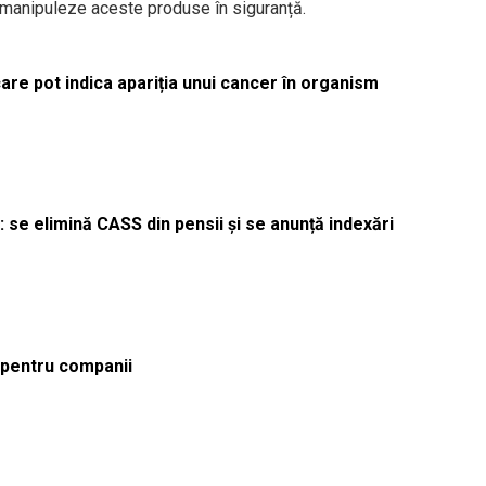
i să manipuleze aceste produse în siguranță.
re pot indica apariția unui cancer în organism
 se elimină CASS din pensii și se anunță indexări
ă pentru companii