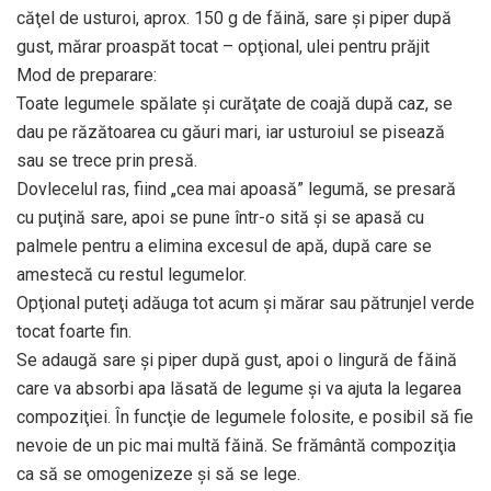
căţel de usturoi, aprox. 150 g de făină, sare şi piper după
gust, mărar proaspăt tocat – opţional, ulei pentru prăjit
Mod de preparare:
Toate legumele spălate şi curăţate de coajă după caz, se
dau pe răzătoarea cu găuri mari, iar usturoiul se pisează
sau se trece prin presă.
Dovlecelul ras, fiind „cea mai apoasă” legumă, se presară
cu puţină sare, apoi se pune într-o sită şi se apasă cu
palmele pentru a elimina excesul de apă, după care se
amestecă cu restul legumelor.
Opţional puteţi adăuga tot acum şi mărar sau pătrunjel verde
tocat foarte fin.
Se adaugă sare şi piper după gust, apoi o lingură de făină
care va absorbi apa lăsată de legume şi va ajuta la legarea
compoziţiei. În funcţie de legumele folosite, e posibil să fie
nevoie de un pic mai multă făină. Se frământă compoziţia
ca să se omogenizeze şi să se lege.