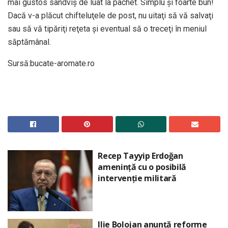
mai gustos sandviş de luat la pachet. Simplu şi foarte bun!
Dacă v-a plăcut chifteluţele de post, nu uitaţi să vă salvaţi
sau să vă tipăriţi reţeta şi eventual să o treceţi în meniul
săptămânal.
Sursă:bucate-aromate.ro
Recep Tayyip Erdoğan
amenință cu o posibilă
intervenție militară
Ilie Bolojan anunță reforme