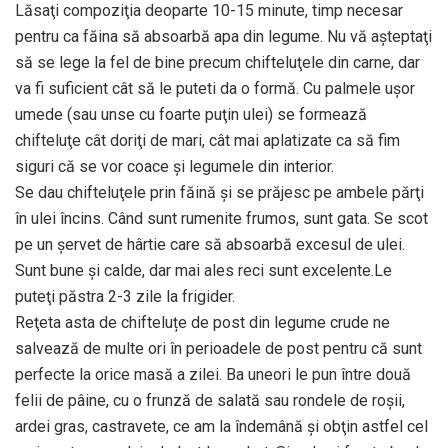
Lăsaţi compoziţia deoparte 10-15 minute, timp necesar
pentru ca făina să absoarbă apa din legume. Nu vă aşteptaţi
să se lege la fel de bine precum chifteluţele din carne, dar
va fi suficient cât să le puteti da o formă. Cu palmele uşor
umede (sau unse cu foarte puţin ulei) se formează
chifteluţe cât doriţi de mari, cât mai aplatizate ca să fim
siguri că se vor coace şi legumele din interior.
Se dau chifteluţele prin făină şi se prăjesc pe ambele părţi
în ulei încins. Când sunt rumenite frumos, sunt gata. Se scot
pe un şervet de hârtie care să absoarbă excesul de ulei.
Sunt bune şi calde, dar mai ales reci sunt excelente.Le
puteţi păstra 2-3 zile la frigider.
Reţeta asta de chifteluțe de post din legume crude ne
salvează de multe ori în perioadele de post pentru că sunt
perfecte la orice masă a zilei. Ba uneori le pun între două
felii de pâine, cu o frunză de salată sau rondele de roşii,
ardei gras, castravete, ce am la îndemână şi obţin astfel cel