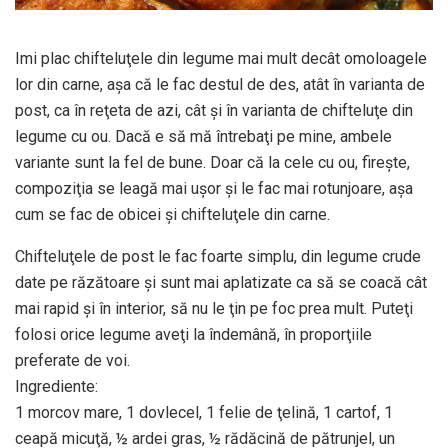
Imi plac chifteluţele din legume mai mult decât omoloagele
lor din carne, aşa că le fac destul de des, atât în varianta de
post, ca în reţeta de azi, cât şi în varianta de chifteluţe din
legume cu ou. Dacă e să mă întrebaţi pe mine, ambele
variante sunt la fel de bune. Doar că la cele cu ou, fireşte,
compoziţia se leagă mai uşor şi le fac mai rotunjoare, aşa
cum se fac de obicei şi chifteluţele din carne.
Chifteluţele de post le fac foarte simplu, din legume crude
date pe răzătoare şi sunt mai aplatizate ca să se coacă cât
mai rapid şi în interior, să nu le ţin pe foc prea mult. Puteţi
folosi orice legume aveţi la îndemână, în proporţiile
preferate de voi.
Ingrediente:
1 morcov mare, 1 dovlecel, 1 felie de ţelină, 1 cartof, 1
ceapă micuţă, ½ ardei gras, ½ rădăcină de pătrunjel, un