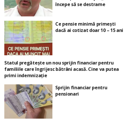
începe să se destrame
Ce pensie minimă primești
dacă ai cotizat doar 10 – 15 ani
Statul pregătește un nou sprijin financiar pentru
familiile care îngrijesc bătrâni acasă. Cine va putea
primi indemnizație
Sprijin financiar pentru
pensionari