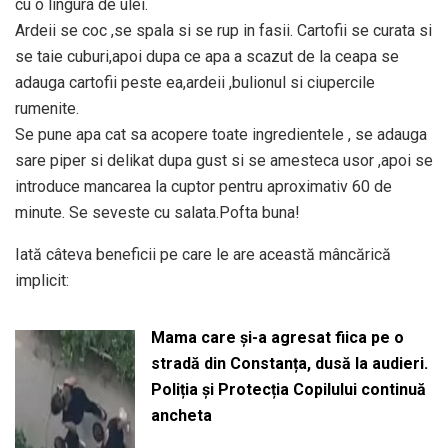
cu o lingura de ulei.
Ardeii se coc ,se spala si se rup in fasii. Cartofii se curata si
se taie cuburi,apoi dupa ce apa a scazut de la ceapa se
adauga cartofii peste ea,ardeii ,bulionul si ciupercile
rumenite.
Se pune apa cat sa acopere toate ingredientele , se adauga
sare piper si delikat dupa gust si se amesteca usor ,apoi se
introduce mancarea la cuptor pentru aproximativ 60 de
minute. Se seveste cu salata.Pofta buna!
Iată câteva beneficii pe care le are această mâncărică
implicit:
Mama care și-a agresat fiica pe o
stradă din Constanța, dusă la audieri.
Poliția și Protecția Copilului continuă
ancheta