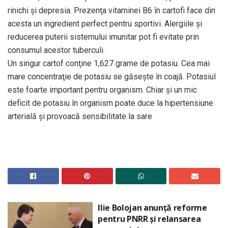
rinichi şi depresia. Prezenţa vitaminei B6 în cartofi face din
acesta un ingredient perfect pentru sportivi. Alergiile şi
reducerea puterii sistemului imunitar pot fi evitate prin
consumul acestor tuberculi.
Un singur cartof conţine 1,627 grame de potasiu. Cea mai
mare concentraţie de potasiu se găseşte în coajă. Potasiul
este foarte important pentru organism. Chiar şi un mic
deficit de potasiu în organism poate duce la hipertensiune
arterială şi provoacă sensibilitate la sare
Ilie Bolojan anunță reforme
pentru PNRR și relansarea