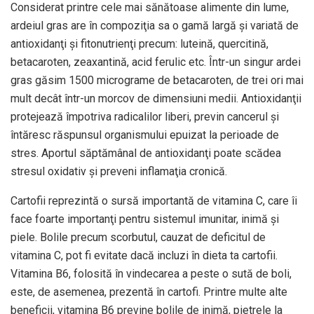
Considerat printre cele mai sănătoase alimente din lume,
ardeiul gras are în compoziţia sa o gamă largă şi variată de
antioxidanţi şi fitonutrienţi precum: luteină, quercitină,
betacaroten, zeaxantină, acid ferulic etc. Într-un singur ardei
gras găsim 1500 micrograme de betacaroten, de trei ori mai
mult decât într-un morcov de dimensiuni medii. Antioxidanţii
protejează împotriva radicalilor liberi, previn cancerul şi
întăresc răspunsul organismului epuizat la perioade de
stres. Aportul săptămânal de antioxidanţi poate scădea
stresul oxidativ şi preveni inflamaţia cronică.
Cartofii reprezintă o sursă importantă de vitamina C, care îi
face foarte importanţi pentru sistemul imunitar, inimă şi
piele. Bolile precum scorbutul, cauzat de deficitul de
vitamina C, pot fi evitate dacă incluzi în dieta ta cartofii.
Vitamina B6, folosită în vindecarea a peste o sută de boli,
este, de asemenea, prezentă în cartofi. Printre multe alte
beneficii, vitamina B6 previne bolile de inimă, pietrele la