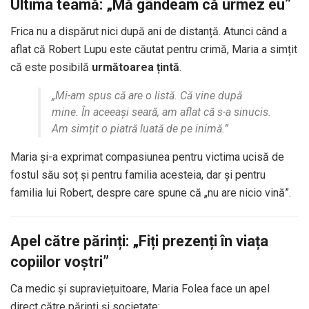
Ultima teamă: „Mă gândeam că urmez eu”
Frica nu a dispărut nici după ani de distanță. Atunci când a
aflat că Robert Lupu este căutat pentru crimă, Maria a simțit
că este posibilă
următoarea țintă
.
„Mi-am spus că are o listă. Că vine după
mine. În aceeași seară, am aflat că s-a sinucis.
Am simțit o piatră luată de pe inimă.”
Maria și-a exprimat compasiunea pentru victima ucisă de
fostul său soț și pentru familia acesteia, dar și pentru
familia lui Robert, despre care spune că „nu are nicio vină”.
Apel către părinți: „Fiți prezenți în viața
copiilor voștri”
Ca medic și supraviețuitoare, Maria Folea face un apel
direct către părinți și societate: