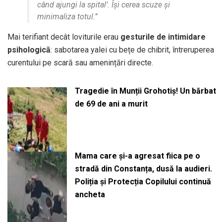
când ajungi la spital’. Își cerea scuze și
minimaliza totul.”
Mai terifiant decât loviturile erau
gesturile de intimidare
psihologică
: sabotarea yalei cu bețe de chibrit, întreruperea
curentului pe scară sau amenințări directe.
Tragedie în Munții Grohotiș! Un bărbat
de 69 de ani a murit
Mama care și-a agresat fiica pe o
stradă din Constanța, dusă la audieri.
Poliția și Protecția Copilului continuă
ancheta