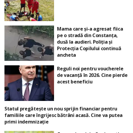
Mama care și-a agresat fiica
pe o stradă din Constanța,
dusă la audieri. Poliția și
Protecția Copilului continuă
ancheta
Reguli noi pentru voucherele
de vacanță în 2026. Cine pierde
acest beneficiu
Statul pregătește un nou sprijin financiar pentru
familiile care îngrijesc bătrâni acasă. Cine va putea
primi indemnizație