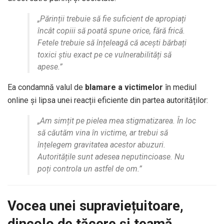
„Părinții trebuie să fie suficient de apropiați
încât copiii să poată spune orice, fără frică.
Fetele trebuie să înțeleagă că acești bărbați
toxici știu exact pe ce vulnerabilități să
apese.”
Ea condamnă valul de
blamare a victimelor
în mediul
online și lipsa unei reacții eficiente din partea autorităților:
„Am simțit pe pielea mea stigmatizarea. În loc
să căutăm vina în victime, ar trebui să
înțelegem gravitatea acestor abuzuri.
Autoritățile sunt adesea neputincioase. Nu
poți controla un astfel de om.”
Vocea unei supraviețuitoare,
dincolo de tăcere și teamă