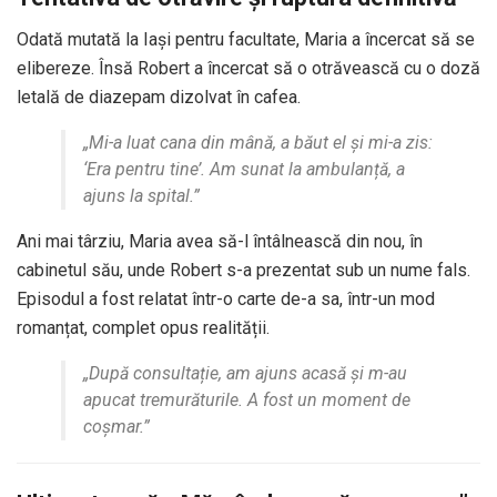
Odată mutată la Iași pentru facultate, Maria a încercat să se
elibereze. Însă Robert a încercat să o otrăvească cu o doză
letală de diazepam dizolvat în cafea.
„Mi-a luat cana din mână, a băut el și mi-a zis:
‘Era pentru tine’. Am sunat la ambulanță, a
ajuns la spital.”
Ani mai târziu, Maria avea să-l întâlnească din nou, în
cabinetul său, unde Robert s-a prezentat sub un nume fals.
Episodul a fost relatat într-o carte de-a sa, într-un mod
romanțat, complet opus realității.
„După consultație, am ajuns acasă și m-au
apucat tremurăturile. A fost un moment de
coșmar.”