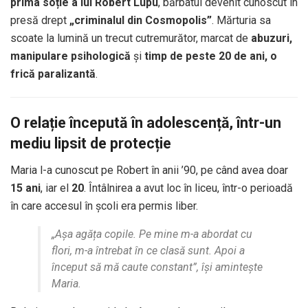
prima soție a lui Robert Lupu
, bărbatul devenit cunoscut în
presă drept
„criminalul din Cosmopolis”
. Mărturia sa
scoate la lumină un trecut cutremurător, marcat de
abuzuri,
manipulare psihologică
și
timp de peste 20 de ani, o
frică paralizantă
.
O relație începută în adolescență, într-un
mediu lipsit de protecție
Maria l-a cunoscut pe Robert în anii ’90, pe când avea doar
15 ani
, iar el
20
. Întâlnirea a avut loc în liceu, într-o perioadă
în care accesul în școli era permis liber.
„Așa agăța copile. Pe mine m-a abordat cu
flori, m-a întrebat în ce clasă sunt. Apoi a
început să mă caute constant”, își amintește
Maria.