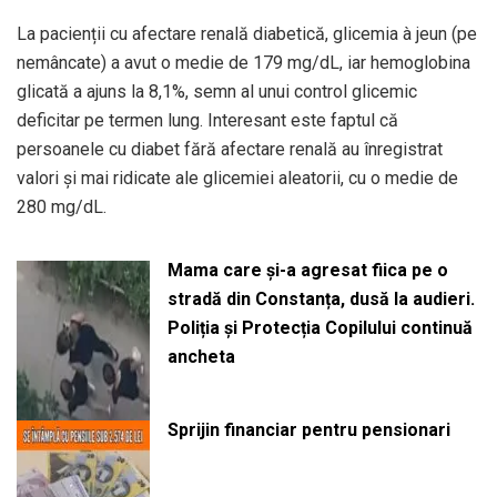
La pacienții cu afectare renală diabetică, glicemia à jeun (pe
nemâncate) a avut o medie de 179 mg/dL, iar hemoglobina
glicată a ajuns la 8,1%, semn al unui control glicemic
deficitar pe termen lung. Interesant este faptul că
persoanele cu diabet fără afectare renală au înregistrat
valori și mai ridicate ale glicemiei aleatorii, cu o medie de
280 mg/dL.
Mama care și-a agresat fiica pe o
stradă din Constanța, dusă la audieri.
Poliția și Protecția Copilului continuă
ancheta
Sprijin financiar pentru pensionari