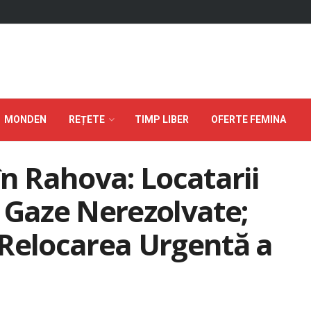
MONDEN
REȚETE
TIMP LIBER
OFERTE FEMINA
în Rahova: Locatarii
 Gaze Nerezolvate;
 Relocarea Urgentă a