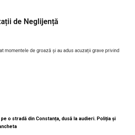
ații de Neglijență
elatat momentele de groază și au adus acuzații grave privind
pe o stradă din Constanța, dusă la audieri. Poliția și
 ancheta