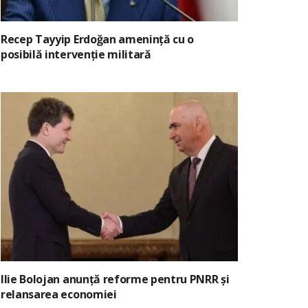
Recep Tayyip Erdoğan amenință cu o
posibilă intervenție militară
Ilie Bolojan anunță reforme pentru PNRR și
relansarea economiei