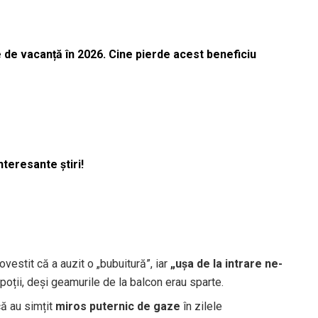
 de vacanță în 2026. Cine pierde acest beneficiu
nteresante știri!
vestit că a auzit o „bubuitură”, iar
„ușa de la intrare ne-
epoții, deși geamurile de la balcon erau sparte.
că au simțit
miros puternic de gaze
în zilele