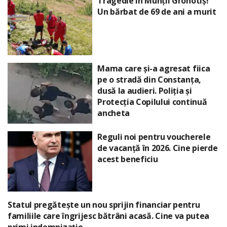
Tragedie în Munții Grohotiș!
Un bărbat de 69 de ani a murit
Mama care și-a agresat fiica
pe o stradă din Constanța,
dusă la audieri. Poliția și
Protecția Copilului continuă
ancheta
Reguli noi pentru voucherele
de vacanță în 2026. Cine pierde
acest beneficiu
Statul pregătește un nou sprijin financiar pentru
familiile care îngrijesc bătrâni acasă. Cine va putea