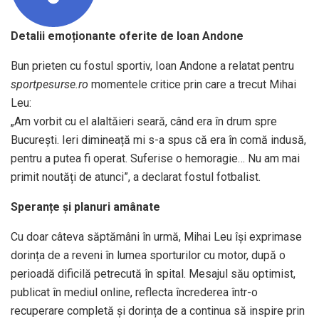
Detalii emoționante oferite de Ioan Andone
Bun prieten cu fostul sportiv, Ioan Andone a relatat pentru
sportpesurse.ro
momentele critice prin care a trecut Mihai
Leu:
„Am vorbit cu el alaltăieri seară, când era în drum spre
București. Ieri dimineață mi s-a spus că era în comă indusă,
pentru a putea fi operat. Suferise o hemoragie… Nu am mai
primit noutăți de atunci”, a declarat fostul fotbalist.
Speranțe și planuri amânate
Cu doar câteva săptămâni în urmă, Mihai Leu își exprimase
dorința de a reveni în lumea sporturilor cu motor, după o
perioadă dificilă petrecută în spital. Mesajul său optimist,
publicat în mediul online, reflecta încrederea într-o
recuperare completă și dorința de a continua să inspire prin