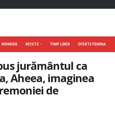
MONDEN
REȚETE
TIMP LIBER
OFERTE FEMINA
pus jurământul ca
 sa, Aheea, imaginea
remoniei de