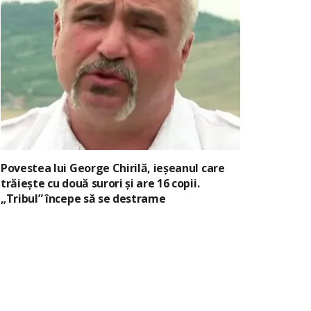
Povestea lui George Chirilă, ieșeanul care
trăiește cu două surori și are 16 copii.
„Tribul” începe să se destrame