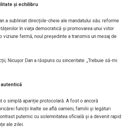
tate și echilibru
an a subliniat direcțiile-cheie ale mandatului său: reforme
cetățenilor în viața democratică și promovarea unui viitor
și o viziune fermă, noul președinte a transmis un mesaj de
ncții, Nicușor Dan a răspuns cu sinceritate: „Trebuie să-mi
 autentică
 o simplă apariție protocolară. A fost o ancoră
cărei funcții înalte se află oameni, familii și legături
contrast puternic cu solemnitatea oficială și a devenit rapid
e ale zilei.