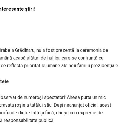
nteresante știri!
rabela Grădinaru, nu a fost prezentă la ceremonia de
rămână acasă alături de fiul lor, care se confruntă cu
e reflectă prioritățile umane ale noii familii prezidențiale.
tele
 observat de numeroși spectatori: Aheea purta un mic
ravata roșie a tatălui său. Deși neanunțat oficial, acest
profunde dintre tată și fiică, dar și ca o expresie de
ă responsabilitate publică.