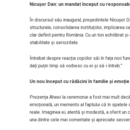
Nicușor Dan: un mandat început cu responsabili
În discursul său inaugural, președintele Nicușor D
structurale, consolidarea instituțiilor, implicarea 
clar definit pentru România. Cu un ton echilibrat 
stabilitate și seriozitate.
Întrebat despre reacția copiilor săi în fața noii fu
dați puțin timp să vorbesc cu ei și să-i întreb.”
Un nou început cu rădăcini în familie și emoție
Prezența Aheei la ceremonie a fost mai mult decât
emoțională, un memento al faptului că în spatele ori
reale. Imaginea ei, atentă și modestă, a oferit un 
una dintre cele mai comentate și apreciate secvenț