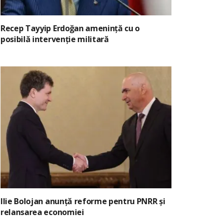
Recep Tayyip Erdoğan amenință cu o
posibilă intervenție militară
Ilie Bolojan anunță reforme pentru PNRR și
relansarea economiei