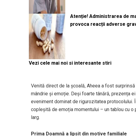
Atenție! Administrarea de 
provoca reacții adverse gra
Vezi cele mai noi si interesante stiri
Venită direct de la școală, Aheea a fost surprinsă
mândrie și emoție. Deși foarte tânără, prezența ei
eveniment dominat de rigurozitatea protocolului. În
copleșită de emoția momentului – un tablou cu o p
larg.
Prima Doamnă a lipsit din motive familiale