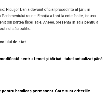
c: Nicușor Dan a devenit oficial președinte al țării, în
arlamentului reunit. Emoția a fost la cote înalte, iar una
enit din partea fiicei sale, Aheea, prezentă în sală pentru a
destinul său politic.
colului de stat
odificată pentru femei și bărbați: tabel actualizat până
le pentru handicap permanent. Care sunt criteriile