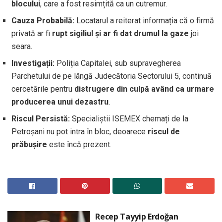
blocului
, care a fost resimțită ca un cutremur.
Cauza Probabilă:
Locatarul a reiterat informația că o firmă
privată ar fi
rupt sigiliul și ar fi dat drumul la gaze
joi
seara.
Investigații:
Poliția Capitalei, sub supravegherea
Parchetului de pe lângă Judecătoria Sectorului 5, continuă
cercetările pentru
distrugere din culpă având ca urmare
producerea unui dezastru
.
Riscul Persistă:
Specialiștii ISEMEX chemați de la
Petroșani nu pot intra în bloc, deoarece
riscul de
prăbușire
este încă prezent.
Recep Tayyip Erdoğan