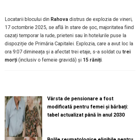
Locatarii blocului din
Rahova
distrus de explozia de vineri,
17 octombrie 2025, se află în stare de șoc, majoritatea fiind
cazați temporar la rude, prieteni sau în hotelurile puse la
dispoziție de Primăria Capitalei. Explozia, care a avut loc la
ora 9:07 dimineața și a afectat trei etaje, s-a soldat cu
trei
morți
(inclusiv o femeie gravidă) și
15 răniți
.
Vârsta de pensionare a fost
modificată pentru femei și bărbați:
tabel actualizat până în anul 2030
Bolile reumatologice eligibile pentru