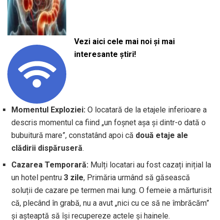
Vezi aici cele mai noi și mai
interesante știri!
Momentul Exploziei:
O locatară de la etajele inferioare a
descris momentul ca fiind „un foșnet așa și dintr-o dată o
bubuitură mare”, constatând apoi că
două etaje ale
clădirii dispăruseră
.
Cazarea Temporară:
Mulți locatari au fost cazați inițial la
un hotel pentru
3 zile
, Primăria urmând să găsească
soluții de cazare pe termen mai lung. O femeie a mărturisit
că, plecând în grabă, nu a avut „nici cu ce să ne îmbrăcăm”
și așteaptă să își recupereze actele și hainele.