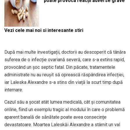
poate provoca reacții adverse grave
Vezi cele mai noi si interesante stiri
După mai multe investigații, doctorii au descoperit că tânăra
suferea de o infecție ovariană severă, care s-a extins rapid,
provocând un șoc septic fatal. Din păcate, tratamentele
administrate nu au reușit să oprească răspândirea infecției,
iar Laleska Alexandre s-a stins din viață la scurt timp după
internare.
Cazul său a șocat atât lumea medicală, cât și comunitatea
online, fiind un exemplu tragic al modului în care o problemă
aparent banală de sănătate poate avea consecințe
devastatoare. Moartea Laleskăi Alexandre a stârnit un val