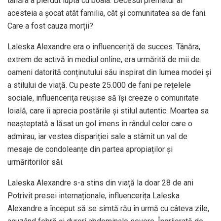
tânăra a pierdut lupta cu boala. Decesul prematur al
acesteia a șocat atât familia, cât și comunitatea sa de fani.
Care a fost cauza morții?
Laleska Alexandre era o influenceriță de succes. Tânăra,
extrem de activă în mediul online, era urmărită de mii de
oameni datorită conținutului său inspirat din lumea modei și
a stilului de viață. Cu peste 25.000 de fani pe rețelele
sociale, influencerița reușise să își creeze o comunitate
loială, care îi aprecia postările și stilul autentic. Moartea sa
neașteptată a lăsat un gol imens în rândul celor care o
admirau, iar vestea dispariției sale a stârnit un val de
mesaje de condoleanțe din partea apropiaților și
urmăritorilor săi.
Laleska Alexandre s-a stins din viață la doar 28 de ani
Potrivit presei internaționale, influencerița Laleska
Alexandre a început să se simtă rău în urmă cu câteva zile,