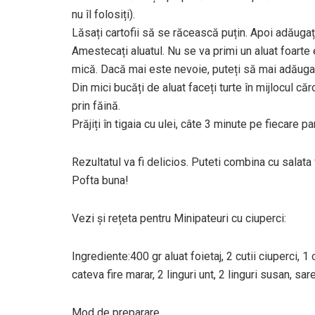
nu îl folosiți).
Lăsați cartofii să se răcească puțin. Apoi adăugați
Amestecați aluatul. Nu se va primi un aluat foarte e
mică. Dacă mai este nevoie, puteți să mai adăugați 
Din mici bucăți de aluat faceți turte în mijlocul căr
prin făină.
Prăjiți în tigaia cu ulei, câte 3 minute pe fiecare pa
Rezultatul va fi delicios. Puteti combina cu salata
Pofta buna!
Vezi și rețeta pentru Minipateuri cu ciuperci:
Ingrediente:400 gr aluat foietaj, 2 cutii ciuperci, 1 
cateva fire marar, 2 linguri unt, 2 linguri susan, sar
Mod de preparare