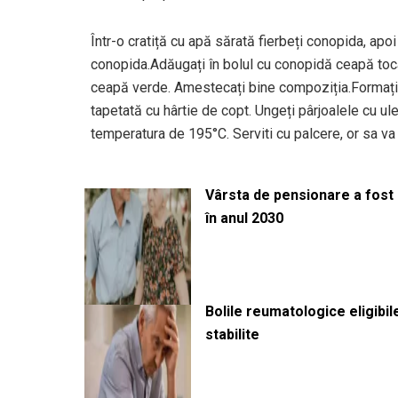
Într-o cratiță cu apă sărată fierbeți conopida, apoi 
conopida.Adăugați în bolul cu conopidă ceapă toca
ceapă verde. Amestecați bine compoziția.Formați p
tapetată cu hârtie de copt. Ungeți pârjoalele cu ul
temperatura de 195°C. Serviti cu palcere, or sa va 
Vârsta de pensionare a fost m
în anul 2030
Bolile reumatologice eligibi
stabilite