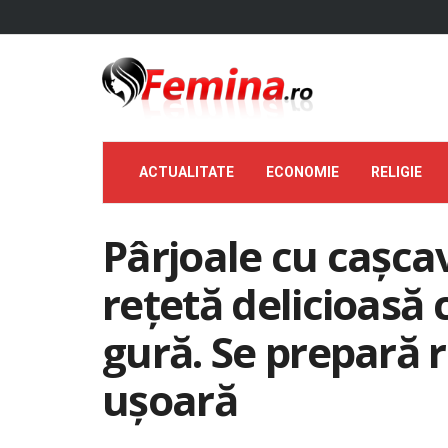
ACTUALITATE
ECONOMIE
RELIGIE
Pârjoale cu cașcav
rețetă delicioasă c
gură. Se prepară 
ușoară