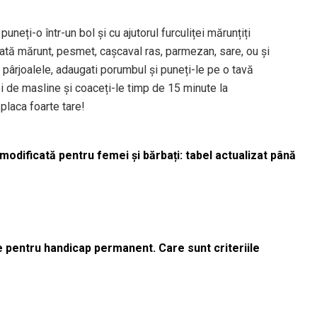
puneți-o într-un bol și cu ajutorul furculiței mărunțiți
tă mărunt, pesmet, cașcaval ras, parmezan, sare, ou și
ârjoalele, adaugati porumbul și puneți-le pe o tavă
ei de masline și coaceți-le timp de 15 minute la
placa foarte tare!
odificată pentru femei și bărbați: tabel actualizat până
le pentru handicap permanent. Care sunt criteriile