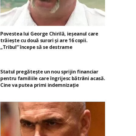
Povestea lui George Chirilă, ieșeanul care
trăiește cu două surori și are 16 copii.
„Tribul” începe să se destrame
Statul pregătește un nou sprijin financiar
pentru familiile care îngrijesc bătrâni acasă.
Cine va putea primi indemnizație