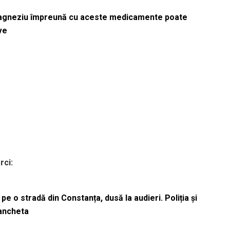
magneziu împreună cu aceste medicamente poate
ve
rci:
pe o stradă din Constanța, dusă la audieri. Poliția și
 ancheta