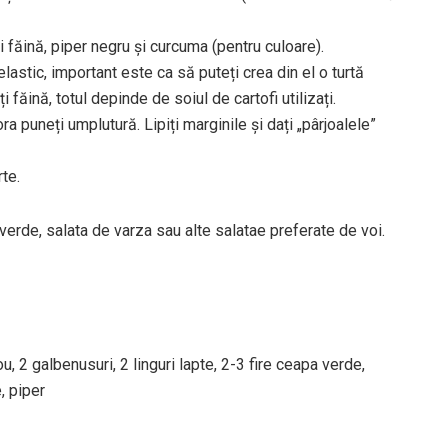
 făină, piper negru și curcuma (pentru culoare).
lastic, important este ca să puteți crea din el o turtă
făină, totul depinde de soiul de cartofi utilizați.
ora puneți umplutură. Lipiți marginile și dați „pârjoalele”
rte.
 verde, salata de varza sau alte salatae preferate de voi.
ou, 2 galbenusuri, 2 linguri lapte, 2-3 fire ceapa verde,
e, piper