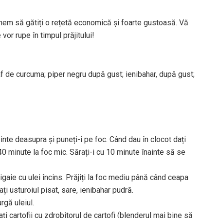
unem să gătiți o rețetă economică și foarte gustoasă. Vă
vor rupe în timpul prăjitului!
raf de curcuma; piper negru după gust; ienibahar, după gust;
erbinte deasupra și puneți-i pe foc. Când dau în clocot dați
 40 minute la foc mic. Sărați-i cu 10 minute înainte să se
tigaie cu ulei încins. Prăjiți la foc mediu până când ceapa
i usturoiul pisat, sare, ienibahar pudră.
rgă uleiul.
ați cartofii cu zdrobitorul de cartofi (blenderul mai bine să