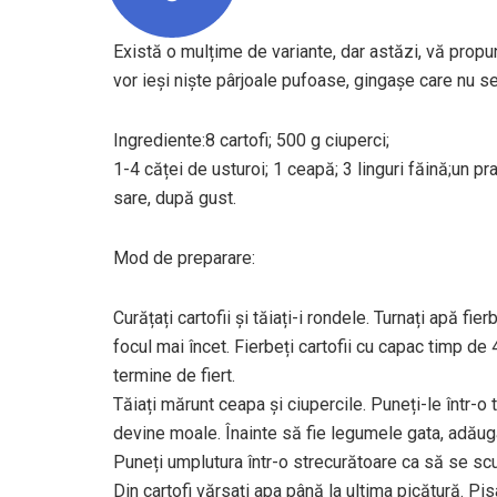
Există o mulțime de variante, dar astăzi, vă prop
vor ieși niște pârjoale pufoase, gingașe care nu se 
Ingrediente:8 cartofi; 500 g ciuperci;
1-4 căței de usturoi; 1 ceapă; 3 linguri făină;un p
sare, după gust.
Mod de preparare:
Curățați cartofii și tăiați-i rondele. Turnați apă fi
focul mai încet. Fierbeți cartofii cu capac timp de
termine de fiert.
Tăiați mărunt ceapa și ciupercile. Puneți-le într-o 
devine moale. Înainte să fie legumele gata, adăugaț
Puneți umplutura într-o strecurătoare ca să se scu
Din cartofi vărsați apa până la ultima picătură. Pis