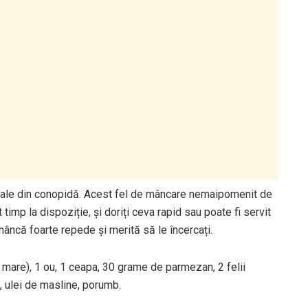
joale din conopidă. Acest fel de mâncare nemaipomenit de
timp la dispoziție, și doriți ceva rapid sau poate fi servit
âncă foarte repede și merită să le încercați.
mare), 1 ou, 1 ceapa, 30 grame de parmezan, 2 felii
 ulei de masline, porumb.