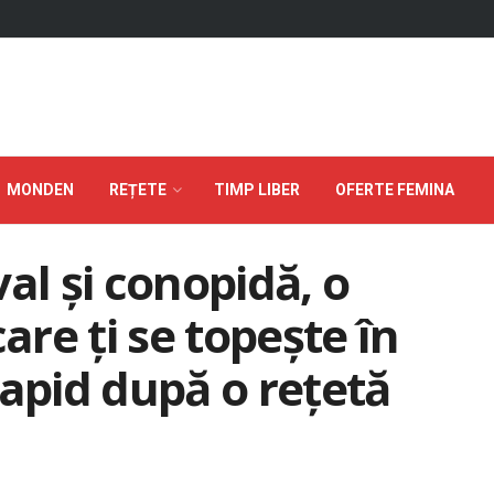
MONDEN
REȚETE
TIMP LIBER
OFERTE FEMINA
al și conopidă, o
are ți se topește în
rapid după o rețetă