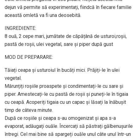
dejun vă permite să experimentați, fiindcă în fiecare familie
această omletă va fi una deosebită.
INGREDIENTE:
8 ouă, 2 cepe mari, jumătate de căpățână de usturoi,roșii,
pastă de roșii, ulei vegetal, sare și piper după gust
MOD DE PREPARARE:
Tăiați ceapa și usturoiul în bucăți mici. Prăjiți-le în ulei
vegetal.
Mărunțiți roșiile proaspete și condimentați-le cu sare și
piper. Amestecați-le cu pastă de roșii și puneți-le în tigaia
cu ceapă. Acoperiți tigaia cu un capac și lăsați la înăbușit
timp de câteva minute.
După ce roșiile și ceapa s-au omogenizat și apa s-a
evaporat, adăugați ouăle. Încercați să păstrați gălbenușurile
întregi. Cel mai bine să spargeți ouăle unul câte unul într-un