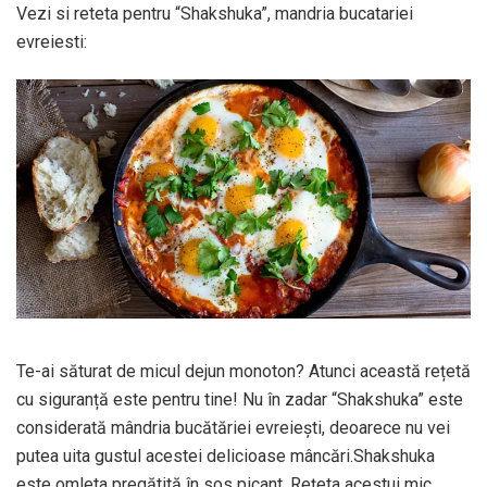
Vezi si reteta pentru “Shakshuka”, mandria bucatariei
evreiesti:
Te-ai săturat de micul dejun monoton? Atunci această rețetă
cu siguranță este pentru tine! Nu în zadar “Shakshuka” este
considerată mândria bucătăriei evreiești, deoarece nu vei
putea uita gustul acestei delicioase mâncări.Shakshuka
este omleta pregătită în sos picant. Rețeta acestui mic