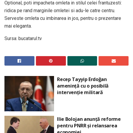
Optional, poti impacheta omleta in stilul celei frantuzesti:
ridica pe rand marginile omletei si adu-le catre centru.
Serveste omleta cu imbinarea in jos, pentru o prezentare
mai eleganta.
Sursa: bucatarul.tv
Recep Tayyip Erdoğan
amenință cu o posibilă
intervenție militară
Ilie Bolojan anunță reforme
pentru PNRR și relansarea
economiei