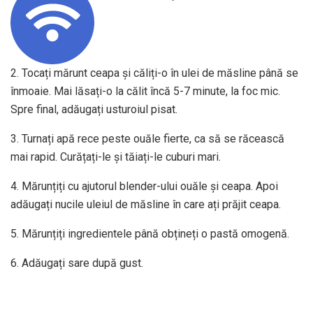
2. Tocați mărunt ceapa și căliți-o în ulei de măsline până se
înmoaie. Mai lăsați-o la călit încă 5-7 minute, la foc mic.
Spre final, adăugați usturoiul pisat.
3. Turnați apă rece peste ouăle fierte, ca să se răcească
mai rapid. Curățați-le și tăiați-le cuburi mari.
4. Mărunțiți cu ajutorul blender-ului ouăle și ceapa. Apoi
adăugați nucile uleiul de măsline în care ați prăjit ceapa.
5. Mărunțiți ingredientele până obțineți o pastă omogenă.
6. Adăugați sare după gust.