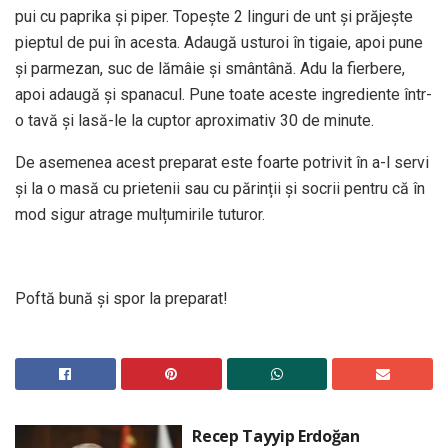
pui cu paprika și piper. Topește 2 linguri de unt și prăjește
pieptul de pui în acesta. Adaugă usturoi în tigaie, apoi pune
și parmezan, suc de lămâie și smântână. Adu la fierbere,
apoi adaugă și spanacul. Pune toate aceste ingrediente într-
o tavă și lasă-le la cuptor aproximativ 30 de minute.
De asemenea acest preparat este foarte potrivit în a-l servi
și la o masă cu prietenii sau cu părinții și socrii pentru că în
mod sigur atrage mulțumirile tuturor.
Poftă bună și spor la preparat!
Recep Tayyip Erdoğan