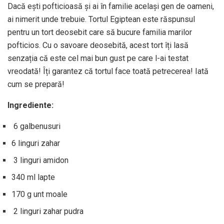
Dacă ești pofticioasă și ai în familie același gen de oameni,
ai nimerit unde trebuie. Tortul Egiptean este răspunsul
pentru un tort deosebit care să bucure familia marilor
pofticios. Cu o savoare deosebită, acest tort îți lasă
senzația că este cel mai bun gust pe care l-ai testat
vreodată! Îți garantez că tortul face toată petrecerea! Iată
cum se prepară!
Ingrediente:
6 galbenusuri
6 linguri zahar
3 linguri amidon
340 ml lapte
170 g unt moale
2 linguri zahar pudra