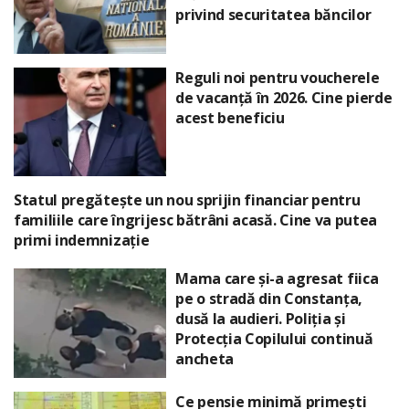
privind securitatea băncilor
Reguli noi pentru voucherele
de vacanță în 2026. Cine pierde
acest beneficiu
Statul pregătește un nou sprijin financiar pentru
familiile care îngrijesc bătrâni acasă. Cine va putea
primi indemnizație
Mama care și-a agresat fiica
pe o stradă din Constanța,
dusă la audieri. Poliția și
Protecția Copilului continuă
ancheta
Ce pensie minimă primești