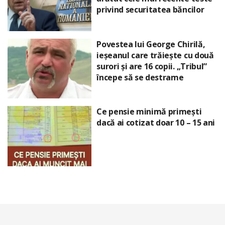
privind securitatea băncilor
Povestea lui George Chirilă,
ieșeanul care trăiește cu două
surori și are 16 copii. „Tribul”
începe să se destrame
Ce pensie minimă primești
dacă ai cotizat doar 10 – 15 ani