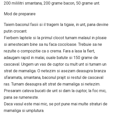
200 mililitri smantana, 200 grame bacon, 50 grame unt.
Mod de preparare
Taiem baconul fasii si il tragem la tigaie, in unt, pana devine
putin crocant.
Fierbem laptele si la primul clocot turnam malaiul in ploaie
si amestecam bine sa nu faca cocoloase. Trebuie sa ne
rezulte o compozitie ca o crema. Fara a lasa la fiert,
adaugam rapid in malai, ouale batute si 150 grame de
cascaval. Ungem un vas de cuptor cu mult unt si turnam un
strat de mamaliga. O netezim si asezam deasupra branza
sfaramata, smantana, baconul prajit si restul de cascaval
ras. Turnam deasupra alt strat de mamaliga si netezim.
Presaram cateva bucati de unt si dam la cuptor, la foc mic,
pana se rumeneste.
Daca vasul este mai mic, se pot pune mai multe straturi de
mamaliga si umplutura.