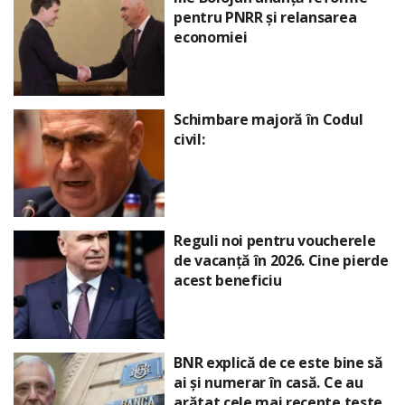
pentru PNRR și relansarea
economiei
Schimbare majoră în Codul
civil:
Reguli noi pentru voucherele
de vacanță în 2026. Cine pierde
acest beneficiu
BNR explică de ce este bine să
ai și numerar în casă. Ce au
arătat cele mai recente teste