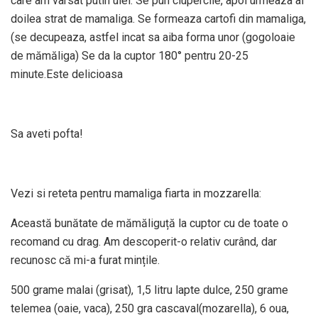
care am varsat putin ulei. Se pun ciupercile, apoi urmeaza al
doilea strat de mamaliga. Se formeaza cartofi din mamaliga,
(se decupeaza, astfel incat sa aiba forma unor (gogoloaie
de mămăliga) Se da la cuptor 180° pentru 20-25
minute.Este delicioasa
Sa aveti pofta!
Vezi si reteta pentru mamaliga fiarta in mozzarella:
Această bunătate de mămăliguță la cuptor cu de toate o
recomand cu drag. Am descoperit-o relativ curând, dar
recunosc că mi-a furat mințile.
500 grame malai (grisat), 1,5 litru lapte dulce, 250 grame
telemea (oaie, vaca), 250 gra cascaval(mozarella), 6 oua,