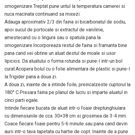
omogenizare.Treptat pune untul la temperatura camerei si
nuca macinata continuand sa mixezi.
Adauga aproximativ 2/3 din faina si bicarbonatul de sodiu,
apoi sucul de portocale si extractul de vanilinie,
amestecand cu o lingura sau o spatula pana la
omogenizare.Incorporeaza restul de faina si framanta bine
pana cand vei obtine un aluat destul de moale si usor
lipicios. Da aluatului o forma rotunda si pune-l intr-un bol
curat.Acopera bolul cu o folie alimentara de plastic si pune-l
la frigider pana a doua zi.
A doua zi, inainte de a intinde foile, preincalzeste cuptorul la
180° C.Presara faina pe planul de lucru si imparte aluatul in
cinci parti egale.
Intinde fiecare bucata de aluat intr-o foaie dreptunghiulara
cu dimensiunile de cca. 30×38 cm si grosimea de 3-4 mm.
Coace fiecare foaie pentru 5-6 minute sau pana cand devin
aurii intr-o tava tapetata cu hartie de copt. Inainte de a pune