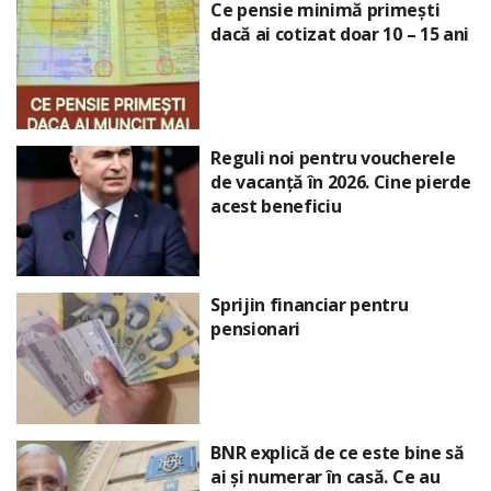
Ce pensie minimă primești
dacă ai cotizat doar 10 – 15 ani
Reguli noi pentru voucherele
de vacanță în 2026. Cine pierde
acest beneficiu
Sprijin financiar pentru
pensionari
BNR explică de ce este bine să
ai și numerar în casă. Ce au