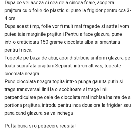
Dupa ce vei aseza si cea de a cincea foaie, acopera
prajitura cu o folie de plastic si pune la frigider pentru cca 3-
4 ore.
Dupa acest timp, foile vor fi mult mai fragede si astfel vom
putea taia marginile prajiturii.Pentru a face glazura, pune
intr-o craticioara 150 grame ciocolata alba si smantana
pentru frisca.
Topeste pe baza de abur, apoi distribuie uniform glazura pe
toata suprafata prajiturii.Separat, intr-un alt vas, topeste
ciocolata neagra.
Pune ciocolata neagra topita intr-o punga gaurita putin si
trage transversal linii.Ia o scobitoare si trage linii
perpendiculare pe cele de ciocolata mai inchisa.Inainte de a
portiona prajitura, introdu pentru inca doua ore la frigider sau
pana cand glazura se va inchega
Pofta buna si o petrecere reusita!