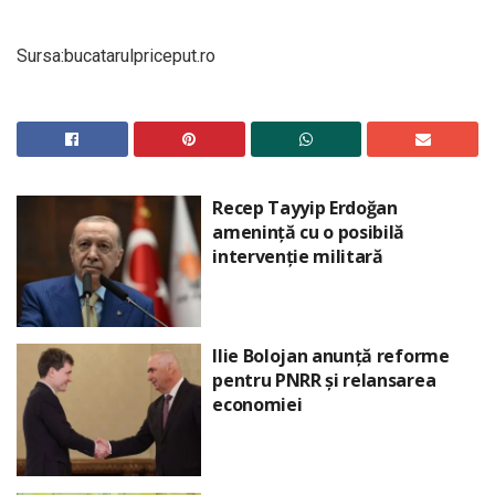
Sursa:bucatarulpriceput.ro
Recep Tayyip Erdoğan
amenință cu o posibilă
intervenție militară
Ilie Bolojan anunță reforme
pentru PNRR și relansarea
economiei