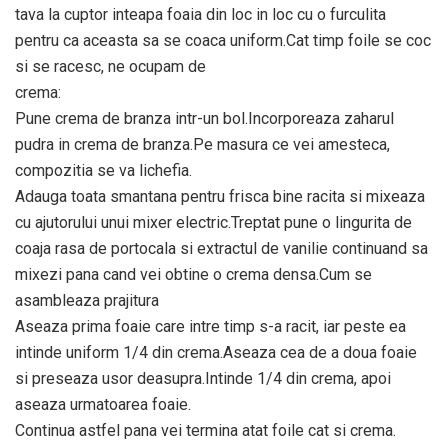
tava la cuptor inteapa foaia din loc in loc cu o furculita
pentru ca aceasta sa se coaca uniform.Cat timp foile se coc
si se racesc, ne ocupam de
crema:
Pune crema de branza intr-un bol.Incorporeaza zaharul
pudra in crema de branza.Pe masura ce vei amesteca,
compozitia se va lichefia.
Adauga toata smantana pentru frisca bine racita si mixeaza
cu ajutorului unui mixer electric.Treptat pune o lingurita de
coaja rasa de portocala si extractul de vanilie continuand sa
mixezi pana cand vei obtine o crema densa.Cum se
asambleaza prajitura
Aseaza prima foaie care intre timp s-a racit, iar peste ea
intinde uniform 1/4 din crema.Aseaza cea de a doua foaie
si preseaza usor deasupra.Intinde 1/4 din crema, apoi
aseaza urmatoarea foaie.
Continua astfel pana vei termina atat foile cat si crema.