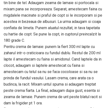
tin bine de tel. Adaugam zeama de lamaie si portocala si
mixam pana se incorporeaza. Separat, amestecam faina cu
migdalele macinate si praful de copt si le incorporam si pe
acestea in bezeaua de albusuri. La urma adaugam si coaja
confiata de limeta. Punem aluatul rezultat, in tava tapetata
cu hartie de copt. Se pune la copt, in cuptorul preincalzit la
180 grade C.
Pentru crema de lamaie: punem la fiert 300 ml lapte cu
zaharul intr-o craticioara cu fundul dublu. Restul de 200 ml
lapte il amestecam cu faina si amidonul. Cand laptele da in
clocot, adaugam si laptele amestecat cu faina si
amestecam cu telul sa nu se faca cocoloase si sa nu se
prinda de fundul vasului. Lasam crema, care arata ca o
budinca, la racit. Mixam untul spuma si adaugam treptat
peste crema fiarta. La final, adaugam dupa gust, esenta si
zeama de lamaie. Punem crema de unt peste blatul racit si
dam la frigider pt 1 ora.