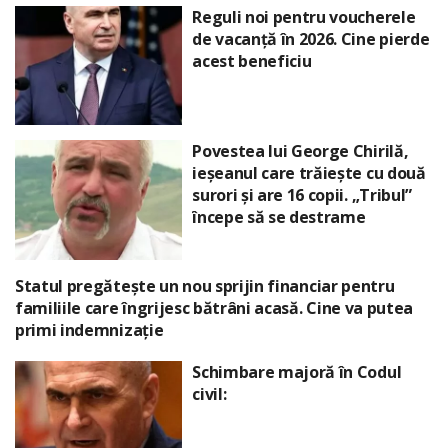
Reguli noi pentru voucherele
de vacanță în 2026. Cine pierde
acest beneficiu
Povestea lui George Chirilă,
ieșeanul care trăiește cu două
surori și are 16 copii. „Tribul”
începe să se destrame
Statul pregătește un nou sprijin financiar pentru
familiile care îngrijesc bătrâni acasă. Cine va putea
primi indemnizație
Schimbare majoră în Codul
civil: