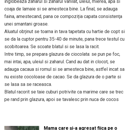
inglobeaza zaharul si zaharul vanilat, uleiul, mierea, apa si
coaja de lamaie si se amesteca bine. La final, se adauga
faina, amestecand, pana ce compoziția capata consistenţa
unei smantani groase.
Aluatul obținut se toarna in tava tapetata cu hartie de copt si
se da la cuptor pentru 35-40 de minute, pana trece testul cu
scobitoarea. Se scoate blatul si se lasa la racit.
Intre timp, se prepara glazura de ciocolata: se pun pe foc,
mai intai, apa, uleiul si zaharul. Cand au dat in clocot, se
adauga cacaua si romul si se amesteca bine, astfel incat sa
nu existe cocoloase de cacao. Se da glazura de o parte si
se lasa sa se raceasca.
Blatul racorit se taie cuburi potrivite ca marime care se trec
pe rand prin glazura, apoi se tavalesc prin nuca de cocos
Mama care și-a agresat fiica pe o