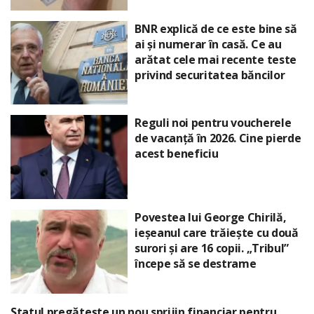
BNR explică de ce este bine să
ai și numerar în casă. Ce au
arătat cele mai recente teste
privind securitatea băncilor
Reguli noi pentru voucherele
de vacanță în 2026. Cine pierde
acest beneficiu
Povestea lui George Chirilă,
ieșeanul care trăiește cu două
surori și are 16 copii. „Tribul”
începe să se destrame
Statul pregătește un nou sprijin financiar pentru