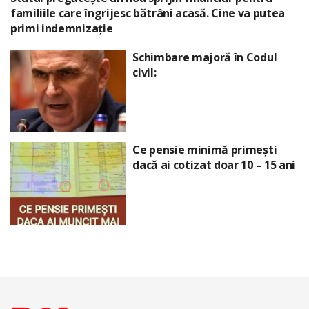
familiile care îngrijesc bătrâni acasă. Cine va putea
primi indemnizație
Schimbare majoră în Codul
civil:
Ce pensie minimă primești
dacă ai cotizat doar 10 – 15 ani