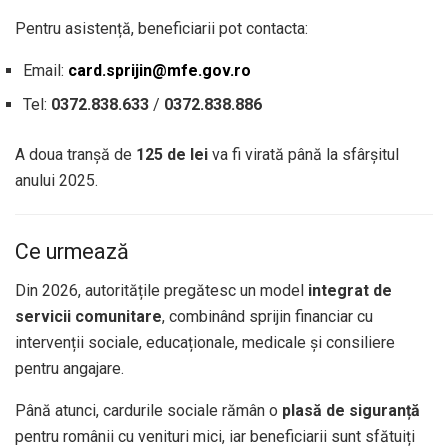
Pentru asistență, beneficiarii pot contacta:
Email:
card.sprijin@mfe.gov.ro
Tel:
0372.838.633
/
0372.838.886
A doua tranșă de
125 de lei
va fi virată până la sfârșitul
anului 2025.
Ce urmează
Din 2026, autoritățile pregătesc un model
integrat de
servicii comunitare
, combinând sprijin financiar cu
intervenții sociale, educaționale, medicale și consiliere
pentru angajare.
Până atunci, cardurile sociale rămân o
plasă de siguranță
pentru românii cu venituri mici, iar beneficiarii sunt sfătuiți