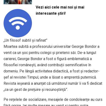
Vezi aici cele mai noi și mai
interesante știri!
„Un filosof subtil și rafinat”
Moartea subită a profesorului universitar George Bondor a
venit ca un șoc pentru colegii și prietenii săi. De-a lungul
carierei, George Bondor a fost o figură emblematică a
filosofiei românești, având contribuții semnificative în
domeniu. Pe lângă activitatea didactică, a fost și redactor-
șef al revistei Timpul, unde a lăsat o amprentă puternică.
Revista ieșeană a anunțat că următorul număr îi va fi dedicat
„ca un gest de prețuire și recunoștință”.
Pe rețelele de socializare, mesajele de condoleanțe au curs
fără oprire. Iar multe mesaje au venit și pentru soția