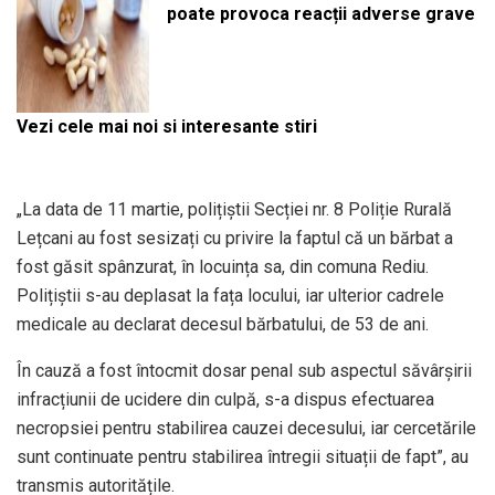
poate provoca reacții adverse grave
Vezi cele mai noi si interesante stiri
„La data de 11 martie, polițiștii Secției nr. 8 Poliție Rurală
Lețcani au fost sesizați cu privire la faptul că un bărbat a
fost găsit spânzurat, în locuința sa, din comuna Rediu.
Polițiștii s-au deplasat la fața locului, iar ulterior cadrele
medicale au declarat decesul bărbatului, de 53 de ani.
În cauză a fost întocmit dosar penal sub aspectul săvârșirii
infracțiunii de ucidere din culpă, s-a dispus efectuarea
necropsiei pentru stabilirea cauzei decesului, iar cercetările
sunt continuate pentru stabilirea întregii situații de fapt”, au
transmis autoritățile.