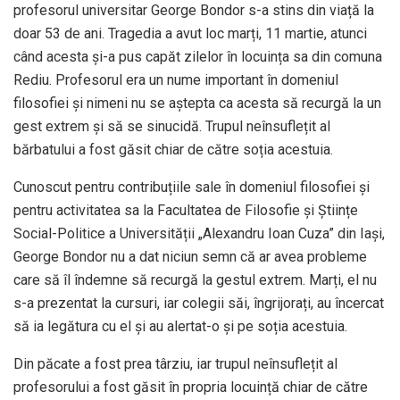
profesorul universitar George Bondor s-a stins din viață la
doar 53 de ani. Tragedia a avut loc marți, 11 martie, atunci
când acesta și-a pus capăt zilelor în locuința sa din comuna
Rediu. Profesorul era un nume important în domeniul
filosofiei și nimeni nu se aștepta ca acesta să recurgă la un
gest extrem și să se sinucidă. Trupul neînsuflețit al
bărbatului a fost găsit chiar de către soția acestuia.
Cunoscut pentru contribuțiile sale în domeniul filosofiei și
pentru activitatea sa la Facultatea de Filosofie și Științe
Social-Politice a Universității „Alexandru Ioan Cuza” din Iași,
George Bondor nu a dat niciun semn că ar avea probleme
care să îl îndemne să recurgă la gestul extrem. Marți, el nu
s-a prezentat la cursuri, iar colegii săi, îngrijorați, au încercat
să ia legătura cu el și au alertat-o și pe soția acestuia.
Din păcate a fost prea târziu, iar trupul neînsuflețit al
profesorului a fost găsit în propria locuință chiar de către