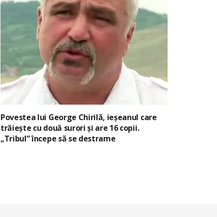
Povestea lui George Chirilă, ieșeanul care
trăiește cu două surori și are 16 copii.
„Tribul” începe să se destrame