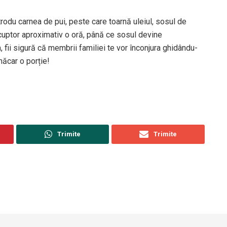
trodu carnea de pui, peste care toarnă uleiul, sosul de
a cuptor aproximativ o oră, până ce sosul devine
, fii sigură că membrii familiei te vor înconjura ghidându-
măcar o porție!
Trimite
Trimite