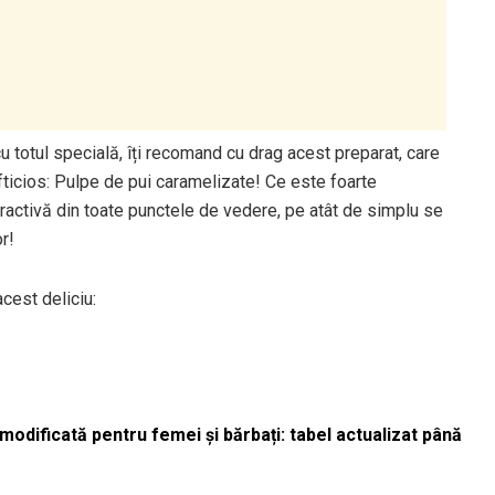
cu totul specială, îți recomand cu drag acest preparat, care
fticios: Pulpe de pui caramelizate! Ce este foarte
atractivă din toate punctele de vedere, pe atât de simplu se
r!
cest deliciu:
odificată pentru femei și bărbați: tabel actualizat până