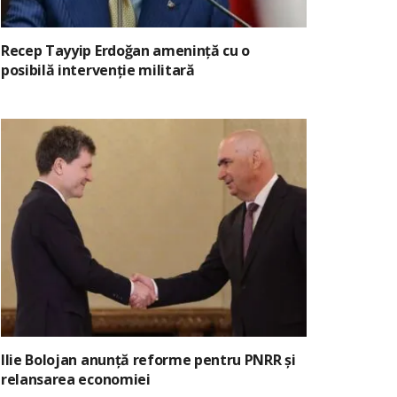
Recep Tayyip Erdoğan amenință cu o
posibilă intervenție militară
Ilie Bolojan anunță reforme pentru PNRR și
relansarea economiei