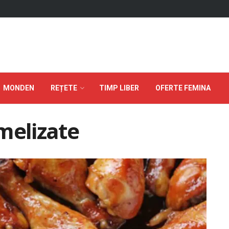
MONDEN
REȚETE
TIMP LIBER
OFERTE FEMINA
melizate