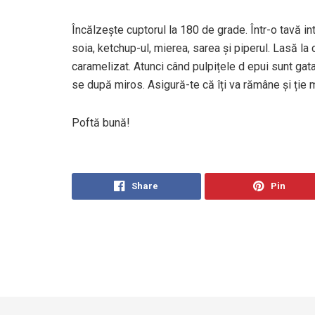
Încălzește cuptorul la 180 de grade. Într-o tavă in
soia, ketchup-ul, mierea, sarea și piperul. Lasă l
caramelizat. Atunci când pulpițele d epui sunt gata
se după miros. Asigură-te că îți va rămâne și ție 
Poftă bună!
Share
Pin