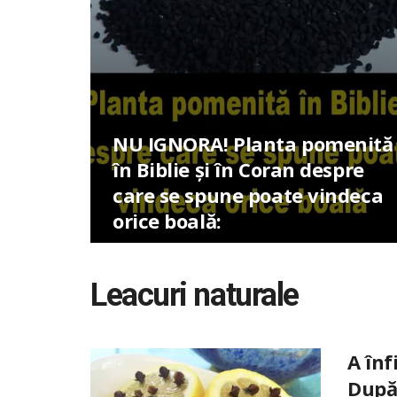
NU IGNORA! Planta pomenită
în Biblie și în Coran despre
care se spune poate vindeca
orice boală:
Leacuri naturale
A înf
După 