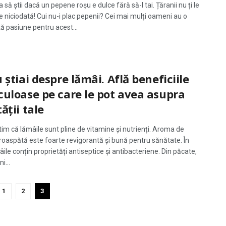
a să știi dacă un pepene roșu e dulce fără să-l tai. Țăranii nu ți le
 niciodată! Cui nu-i plac pepenii? Cei mai mulți oameni au o
ă pasiune pentru acest...
 știai despre lămâi. Află beneficiile
uloase pe care le pot avea asupra
ății tale
știm că lămâile sunt pline de vitamine și nutrienți. Aroma de
roaspătă este foarte revigorantă și bună pentru sănătate. În
âile conțin proprietăți antiseptice și antibacteriene. Din păcate,
i...
1
2
3