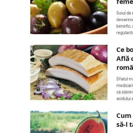
femei
Soiul de 
deoarece
benefic, 
regularit
Ce bo
Află 
româ
Sfatul me
medicame
că slăni
acidului 
Cum ș
să-l t