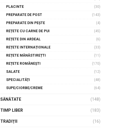
PLACINTE
(30)
PREPARATE DE POST
(143)
PREPARATE DIN PEȘTE
(4)
REȚETE CU CARNE DE PUI
(45)
REȚETE DIN ARDEAL
(6)
REȚETE INTERNAȚIONALE
(33)
REȚETE MĂNĂSTIREȚTI
(11)
REȚETE ROMÂNEȘTI
(170)
SALATE
(12)
SPECIALITĂȚI
(48)
SUPE/CIORBE/CREME
(64)
SĂNĂTATE
(148)
TIMP LIBER
(183)
TRADIȚII
(16)