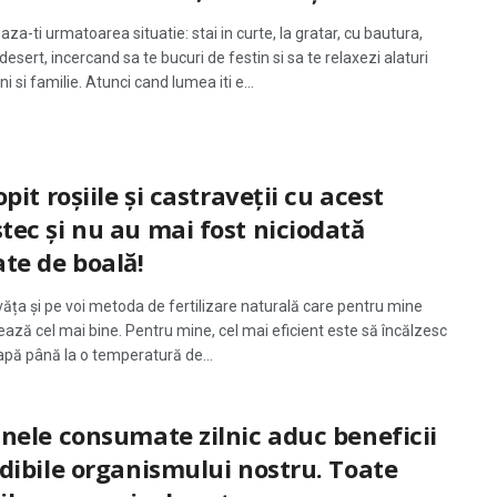
a-ti urmatoarea situatie: stai in curte, la gratar, cu bautura,
 desert, incercand sa te bucuri de festin si sa te relaxezi alaturi
ni si familie. Atunci cand lumea iti e...
opit roșiile și castraveții cu acest
ec și nu au mai fost niciodată
te de boală!
văța și pe voi metoda de fertilizare naturală care pentru mine
ază cel mai bine. Pentru mine, cel mai eficient este să încălzesc
e apă până la o temperatură de...
nele consumate zilnic aduc beneficii
dibile organismului nostru. Toate