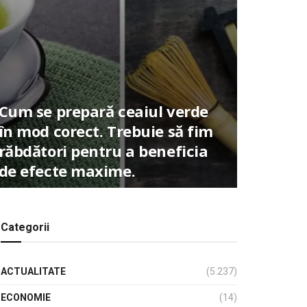
Cum se prepară ceaiul verde
în mod corect. Trebuie să fim
răbdători pentru a beneficia
de efecte maxime.
Categorii
ACTUALITATE
(5.237)
ECONOMIE
(14)