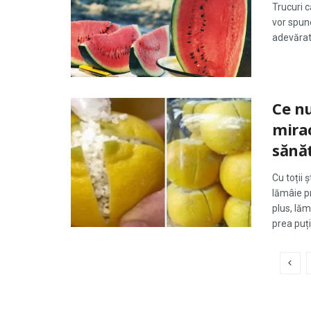
Trucuri c
vor spune
adevărat
Ce nu
mirac
sănăt
Cu toții 
lămâie p
plus, lăm
prea puțin