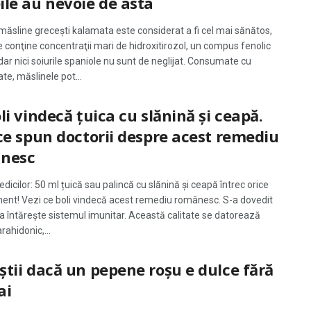
le au nevoie de asta
măsline greceşti kalamata este considerat a fi cel mai sănătos,
 conţine concentraţii mari de hidroxitirozol, un compus fenolic
dar nici soiurile spaniole nu sunt de neglijat. Consumate cu
ate, măslinele pot...
li vindecă țuica cu slănină și ceapă.
ce spun doctorii despre acest remediu
nesc
dicilor: 50 ml țuică sau palincă cu slănină și ceapă întrec orice
nt! Vezi ce boli vindecă acest remediu românesc. S-a dovedit
na întăreşte sistemul imunitar. Această calitate se datorează
arahidonic,...
tii dacă un pepene roșu e dulce fără
ai