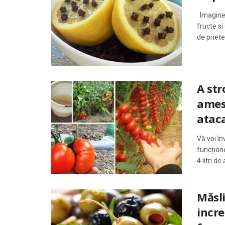
Imagineaz
fructe si
de priete
A str
amest
ataca
Vă voi în
funcțione
4 litri d
Măsli
incre