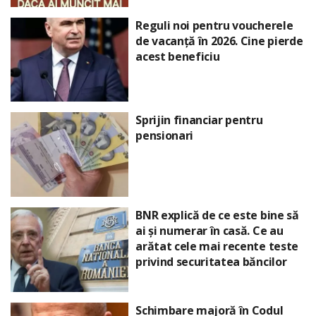
Reguli noi pentru voucherele
de vacanță în 2026. Cine pierde
acest beneficiu
Sprijin financiar pentru
pensionari
BNR explică de ce este bine să
ai și numerar în casă. Ce au
arătat cele mai recente teste
privind securitatea băncilor
Schimbare majoră în Codul