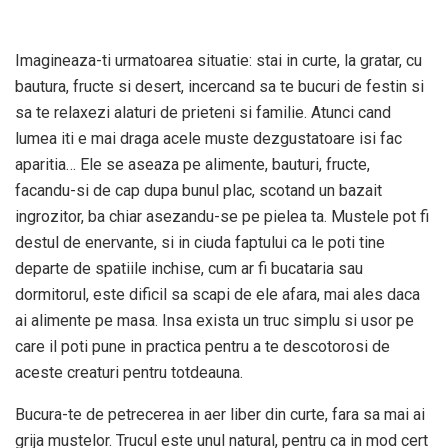
Imagineaza-ti urmatoarea situatie: stai in curte, la gratar, cu
bautura, fructe si desert, incercand sa te bucuri de festin si
sa te relaxezi alaturi de prieteni si familie. Atunci cand
lumea iti e mai draga acele muste dezgustatoare isi fac
aparitia… Ele se aseaza pe alimente, bauturi, fructe,
facandu-si de cap dupa bunul plac, scotand un bazait
ingrozitor, ba chiar asezandu-se pe pielea ta. Mustele pot fi
destul de enervante, si in ciuda faptului ca le poti tine
departe de spatiile inchise, cum ar fi bucataria sau
dormitorul, este dificil sa scapi de ele afara, mai ales daca
ai alimente pe masa. Insa exista un truc simplu si usor pe
care il poti pune in practica pentru a te descotorosi de
aceste creaturi pentru totdeauna.
Bucura-te de petrecerea in aer liber din curte, fara sa mai ai
grija mustelor. Trucul este unul natural, pentru ca in mod cert