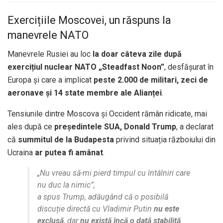
Exercițiile Moscovei, un răspuns la
manevrele NATO
Manevrele Rusiei au loc
la doar câteva zile după
exercițiul nuclear NATO „Steadfast Noon”
, desfășurat în
Europa și care a implicat
peste 2.000 de militari, zeci de
aeronave și 14 state membre ale Alianței
.
Tensiunile dintre Moscova și Occident rămân ridicate, mai
ales după ce
președintele SUA, Donald Trump
, a declarat
că
summitul de la Budapesta
privind situația războiului din
Ucraina
ar putea fi amânat
.
„Nu vreau să-mi pierd timpul cu întâlniri care
nu duc la nimic”,
a spus Trump, adăugând că o posibilă
discuție directă cu Vladimir Putin
nu este
exclusă
, dar
nu există încă o dată stabilită
.