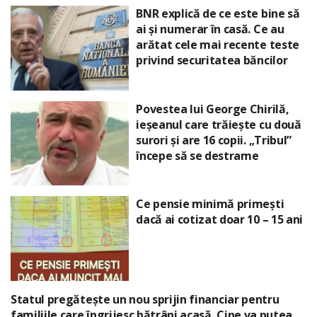
BNR explică de ce este bine să
ai și numerar în casă. Ce au
arătat cele mai recente teste
privind securitatea băncilor
Povestea lui George Chirilă,
ieșeanul care trăiește cu două
surori și are 16 copii. „Tribul”
începe să se destrame
Ce pensie minimă primești
dacă ai cotizat doar 10 – 15 ani
Statul pregătește un nou sprijin financiar pentru
familiile care îngrijesc bătrâni acasă. Cine va putea