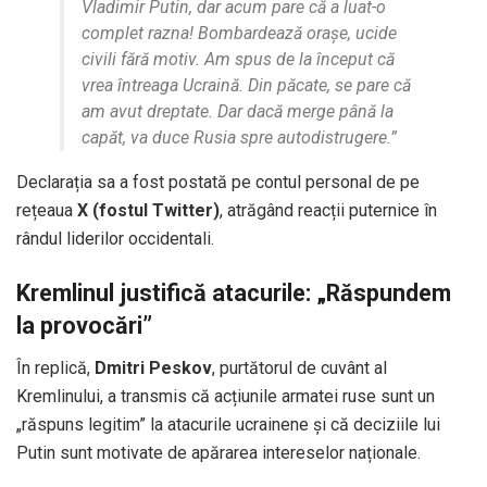
Vladimir Putin, dar acum pare că a luat-o
complet razna! Bombardează orașe, ucide
civili fără motiv. Am spus de la început că
vrea întreaga Ucraină. Din păcate, se pare că
am avut dreptate. Dar dacă merge până la
capăt, va duce Rusia spre autodistrugere.”
Declarația sa a fost postată pe contul personal de pe
rețeaua
X (fostul Twitter)
, atrăgând reacții puternice în
rândul liderilor occidentali.
Kremlinul justifică atacurile: „Răspundem
la provocări”
În replică,
Dmitri Peskov
, purtătorul de cuvânt al
Kremlinului, a transmis că acțiunile armatei ruse sunt un
„răspuns legitim” la atacurile ucrainene și că deciziile lui
Putin sunt motivate de apărarea intereselor naționale.