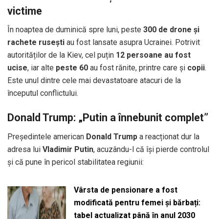
victime
În noaptea de duminică spre luni, peste
300 de drone și
rachete rusești
au fost lansate asupra Ucrainei. Potrivit
autorităților de la Kiev, cel puțin
12 persoane au fost
ucise
, iar alte
peste 60
au fost rănite, printre care și
copii
.
Este unul dintre cele mai devastatoare atacuri de la
începutul conflictului.
Donald Trump: „Putin a înnebunit complet”
Președintele american
Donald Trump
a reacționat dur la
adresa lui
Vladimir Putin
, acuzându-l că își pierde controlul
și că pune în pericol stabilitatea regiunii:
Vârsta de pensionare a fost
modificată pentru femei și bărbați:
tabel actualizat până în anul 2030