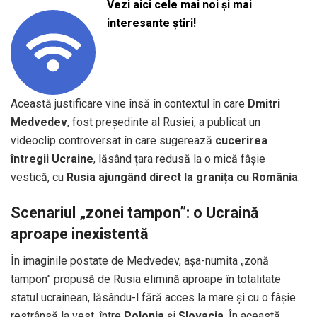
Vezi aici cele mai noi și mai
interesante știri!
Această justificare vine însă în contextul în care
Dmitri
Medvedev
, fost președinte al Rusiei, a publicat un
videoclip controversat în care sugerează
cucerirea
întregii Ucraine
, lăsând țara redusă la o mică fâșie
vestică, cu
Rusia ajungând direct la granița cu România
.
Scenariul „zonei tampon”: o Ucraină
aproape inexistentă
În imaginile postate de Medvedev, așa-numita „zonă
tampon” propusă de Rusia elimină aproape în totalitate
statul ucrainean, lăsându-l fără acces la mare și cu o fâșie
restrânsă la vest, între
Polonia
și
Slovacia
. În această