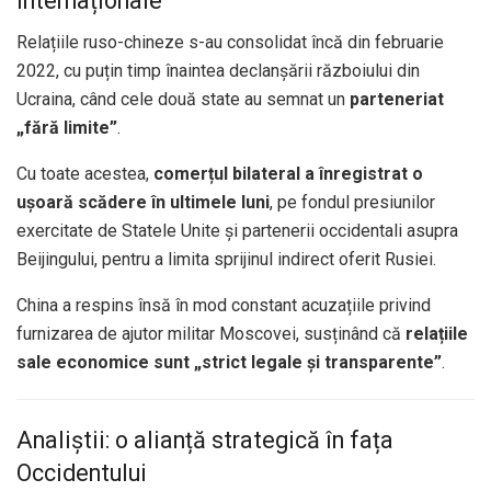
internaționale
Relațiile ruso-chineze s-au consolidat încă din februarie
2022, cu puțin timp înaintea declanșării războiului din
Ucraina, când cele două state au semnat un
parteneriat
„fără limite”
.
Cu toate acestea,
comerțul bilateral a înregistrat o
ușoară scădere în ultimele luni
, pe fondul presiunilor
exercitate de Statele Unite și partenerii occidentali asupra
Beijingului, pentru a limita sprijinul indirect oferit Rusiei.
China a respins însă în mod constant acuzațiile privind
furnizarea de ajutor militar Moscovei, susținând că
relațiile
sale economice sunt „strict legale și transparente”
.
Analiștii: o alianță strategică în fața
Occidentului