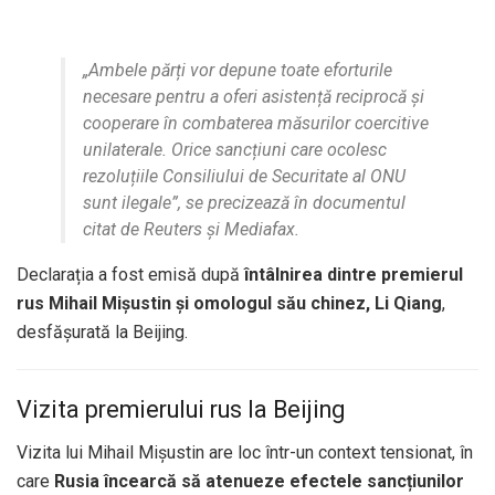
„Ambele părți vor depune toate eforturile
necesare pentru a oferi asistență reciprocă și
cooperare în combaterea măsurilor coercitive
unilaterale. Orice sancțiuni care ocolesc
rezoluțiile Consiliului de Securitate al ONU
sunt ilegale”, se precizează în documentul
citat de Reuters și Mediafax.
Declarația a fost emisă după
întâlnirea dintre premierul
rus Mihail Mișustin și omologul său chinez, Li Qiang
,
desfășurată la Beijing.
Vizita premierului rus la Beijing
Vizita lui Mihail Mișustin are loc într-un context tensionat, în
care
Rusia încearcă să atenueze efectele sancțiunilor