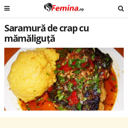
Saramură de crap cu
mămăliguță