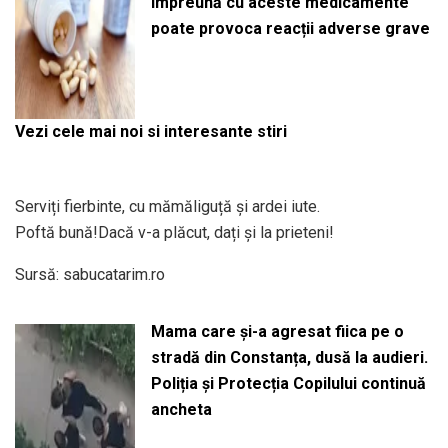
împreună cu aceste medicamente
poate provoca reacții adverse grave
Vezi cele mai noi si interesante stiri
Serviți fierbinte, cu mămăliguță și ardei iute.
Poftă bună!Dacă v-a plăcut, dați și la prieteni!
Sursă: sabucatarim.ro
Mama care și-a agresat fiica pe o
stradă din Constanța, dusă la audieri.
Poliția și Protecția Copilului continuă
ancheta