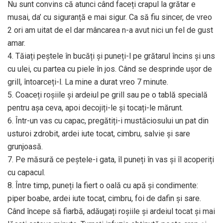
Nu sunt convins că atunci când faceți crapul la grătar e
musai, da’ cu siguranță e mai sigur. Ca să fiu sincer, de vreo
2 ori am uitat de el dar mâncarea n-a avut nici un fel de gust
amar.
4. Tăiați peștele în bucăți și puneți-l pe grătarul încins și uns
cu ulei, cu partea cu piele în jos. Când se desprinde ușor de
grill, întoarceți-l. La mine a durat vreo 7 minute.
5. Coaceți roșiile și ardeiul pe grill sau pe o tablă specială
pentru așa ceva, apoi decojiți-le și tocați-le mărunt.
6. Într-un vas cu capac, pregătiți-i mustăciosului un pat din
usturoi zdrobit, ardei iute tocat, cimbru, salvie și sare
grunjoasă.
7. Pe măsură ce peștele-i gata, îl puneți în vas și îl acoperiți
cu capacul.
8. Între timp, puneți la fiert o oală cu apă și condimente:
piper boabe, ardei iute tocat, cimbru, foi de dafin și sare.
Când începe să fiarbă, adăugați roșiile și ardeiul tocat și mai