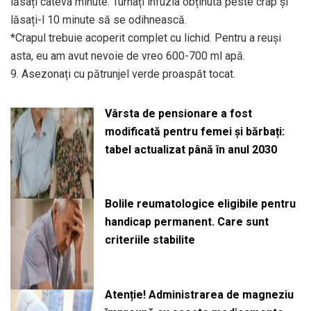
lăsați cateva minute. Turnați infuzia obținută peste crap și
lăsați-l 10 minute să se odihnească.
*Crapul trebuie acoperit complet cu lichid. Pentru a reuși
asta, eu am avut nevoie de vreo 600-700 ml apă.
9. Asezonați cu pătrunjel verde proaspăt tocat.
Vârsta de pensionare a fost
modificată pentru femei și bărbați:
tabel actualizat până în anul 2030
Bolile reumatologice eligibile pentru
handicap permanent. Care sunt
criteriile stabilite
Atenție! Administrarea de magneziu