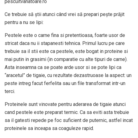
pescuitvanatoare.ro
Ce trebuie să știi atunci când vrei să prepari pește prăjit
pentru a nu se lipi:
Pestele este o carne fina si pretentioasa, foarte usor de
stricat daca nu ii stapanesti tehnica. Primul lucru pe care
trebuie sa il stii este ca pestele, este bogat in proteine si
mai putin in grasimi (in comparatie cu alte tipuri de carne).
Asta inseamna ca se poate arde usor si se pote lipi ca
“aracetul” de tigaie, cu rezultate dezastruoase la aspect: un
peste intreg facut ferfelita sau un file transformat intr-un
terci.
Proteinele sunt vinovate pentru aderarea de tigaie atunci
cand pestele este preparat termic. Ca sa eviti asta trebuie
sa il gatesti repede pe foc suficient de puternic, astfel incat
proteinele sa inceapa sa coaguleze rapid.