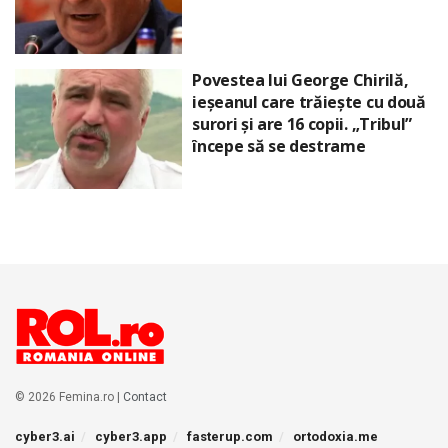
Povestea lui George Chirilă,
ieșeanul care trăiește cu două
surori și are 16 copii. „Tribul”
începe să se destrame
© 2026 Femina.ro |
Contact
cyber3.ai
cyber3.app
fasterup.com
ortodoxia.me