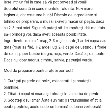
iese într-un fel în care să vă pot povesti și vouă!
Secretul constă în condimentele folosite. Nu-i mare
inginerie, dar este tare bună! Dincolo de ingrediente și
tehnici de preparare, e musai s-aveți măcar un pește, dacă
nu 2-3 mai mici. Sigur că puteți să-l cumpărați, da’i mai fain
să-l prindeți voi, dacă aveți această posibilitate.
Ingrediente: minim 1 crap, 2-3 roșii coapte,1 ardei capia sau
gras (roșu să fie), 1-2 ardei iuți, 2-3 căței de usturoi, 1 foaie
de dafin, piper boabe (negru, roșu, verde. Dacă ai, din toate.
Dacă nu, doar negru), cimbru, salvie, pătrunjel verde.
Mod de preparare pentru rețeta perfectă:
1. Curățați peștele de solzi, eviscerați-l și soateți-i
branhiile.
2. Tăiați-i capul și coada și folosiți-le la ciorba de pește.
3. Scoateți osul amar. Ăsta-i un mic os triunghiular aflat la
ceafa peștelui, acolo unde se termină coloana vertebrală.