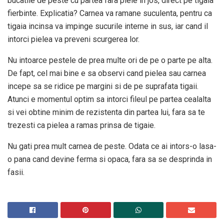
bucatile de peste cu partea fara piele in jos, direct pe tigaia
fierbinte. Explicatia? Carnea va ramane suculenta, pentru ca
tigaia incinsa va impinge sucurile interne in sus, iar cand il
intorci pielea va preveni scurgerea lor.
Nu intoarce pestele de prea multe ori de pe o parte pe alta.
De fapt, cel mai bine e sa observi cand pielea sau carnea
incepe sa se ridice pe margini si de pe suprafata tigaii.
Atunci e momentul optim sa intorci fileul pe partea cealalta
si vei obtine minim de rezistenta din partea lui, fara sa te
trezesti ca pielea a ramas prinsa de tigaie.
Nu gati prea mult carnea de peste. Odata ce ai intors-o lasa-
o pana cand devine ferma si opaca, fara sa se desprinda in
fasii.