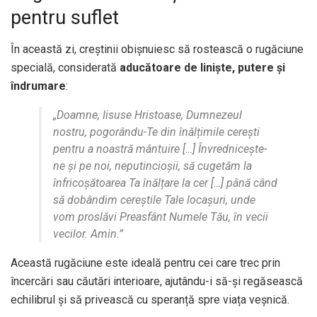
pentru suflet
În această zi, creștinii obișnuiesc să rostească o rugăciune
specială, considerată
aducătoare de liniște, putere și
îndrumare
:
„Doamne, Iisuse Hristoase, Dumnezeul
nostru, pogorându-Te din înălțimile cerești
pentru a noastră mântuire […] Învrednicește-
ne și pe noi, neputincioșii, să cugetăm la
înfricoșătoarea Ta înălțare la cer […] până când
să dobândim cereștile Tale locașuri, unde
vom proslăvi Preasfânt Numele Tău, în vecii
vecilor. Amin.”
Această rugăciune este ideală pentru cei care trec prin
încercări sau căutări interioare, ajutându-i să-și regăsească
echilibrul și să privească cu speranță spre viața veșnică.