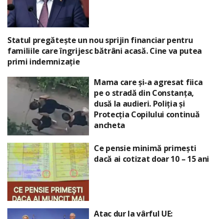
Statul pregătește un nou sprijin financiar pentru
familiile care îngrijesc bătrâni acasă. Cine va putea
primi indemnizație
Mama care și-a agresat fiica
pe o stradă din Constanța,
dusă la audieri. Poliția și
Protecția Copilului continuă
ancheta
Ce pensie minimă primești
dacă ai cotizat doar 10 – 15 ani
Atac dur la vârful UE: