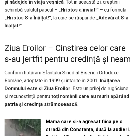
și nădejde în viața veșnică
. Tot în această zi, creștinii
schimbă salutul pascal –
„Hristos a înviat!”
– cu formula
„Hristos S-a Înălțat!”
, la care se răspunde
„Adevărat S-a
Înălțat!”
.
Ziua Eroilor – Cinstirea celor care
s-au jertfit pentru credință și neam
Conform hotărârii Sfântului Sinod al Bisericii Ortodoxe
Române, adoptate în 1999 și întărite în 2001,
Înălțarea
Domnului este și Ziua Eroilor
. Este un prilej de rugăciune
și recunoștință pentru
toți românii care au murit apărând
patria și credința strămoșească
.
Mama care și-a agresat fiica pe o
stradă din Constanța, dusă la audieri.