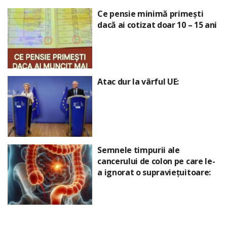
Ce pensie minimă primești
dacă ai cotizat doar 10 – 15 ani
Atac dur la vârful UE:
Semnele timpurii ale
cancerului de colon pe care le-
a ignorat o supraviețuitoare: