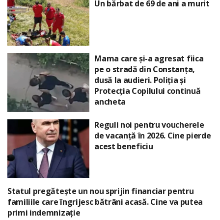
Un bărbat de 69 de ani a murit
Mama care și-a agresat fiica
pe o stradă din Constanța,
dusă la audieri. Poliția și
Protecția Copilului continuă
ancheta
Reguli noi pentru voucherele
de vacanță în 2026. Cine pierde
acest beneficiu
Statul pregătește un nou sprijin financiar pentru
familiile care îngrijesc bătrâni acasă. Cine va putea
primi indemnizație