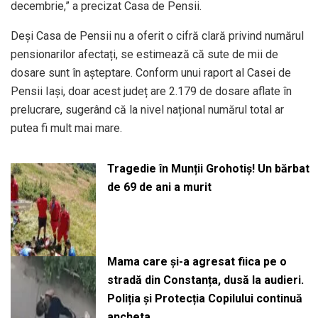
decembrie,” a precizat Casa de Pensii.
Deși Casa de Pensii nu a oferit o cifră clară privind numărul
pensionarilor afectați, se estimează că sute de mii de
dosare sunt în așteptare. Conform unui raport al Casei de
Pensii Iași, doar acest județ are 2.179 de dosare aflate în
prelucrare, sugerând că la nivel național numărul total ar
putea fi mult mai mare.
Tragedie în Munții Grohotiș! Un bărbat
de 69 de ani a murit
Mama care și-a agresat fiica pe o
stradă din Constanța, dusă la audieri.
Poliția și Protecția Copilului continuă
ancheta