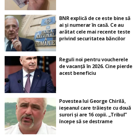
BNR explică de ce este bine să
ai și numerar în casă. Ce au
arătat cele mai recente teste
privind securitatea băncilor
Reguli noi pentru voucherele
de vacanță în 2026. Cine pierde
acest beneficiu
Povestea lui George Chirilă,
ieșeanul care trăiește cu două
surori și are 16 copii. „Tribul”
începe să se destrame