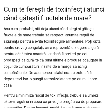
Cum te ferești de toxiinfecții atunci
când gătești fructele de mare?
Așa cum, probabil, știi deja atunci când alegi și gătești
fructele de mare trebuie să respecți anumite reguli de
siguranță pentru a evita toxiinfecțiile alimentare. Poți opta
pentru creveți congelați, care reprezintă o alegere sigură
pentru sănătatea noastră, iar dacă îi preferi pe cei
proaspeți, asigură-te că sunt ultimele produse adăugate în
coșul de cumpărături, înainte de a merge să achiți
cumpărăturile. De asemenea, sfatul nostru este să îi
depozitezi într-o pungă termoizolatoare pe drumul spre
casă.
Pentru a minimiza riscul de toxiinfecții, trebuie să urmezi
câteva reguli și în ceea ce privește pregătirea de preparare
a creveților. Pentru început, spală-i cu apă rece – chiuveta