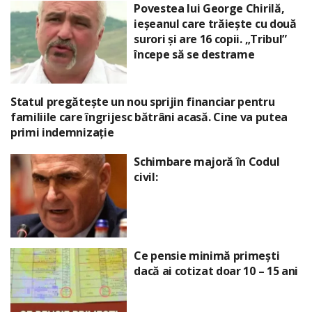
Povestea lui George Chirilă,
ieșeanul care trăiește cu două
surori și are 16 copii. „Tribul”
începe să se destrame
Statul pregătește un nou sprijin financiar pentru
familiile care îngrijesc bătrâni acasă. Cine va putea
primi indemnizație
Schimbare majoră în Codul
civil:
Ce pensie minimă primești
dacă ai cotizat doar 10 – 15 ani