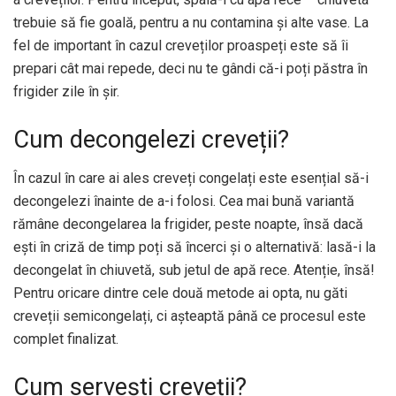
trebuie să fie goală, pentru a nu contamina și alte vase. La
fel de important în cazul creveților proaspeți este să îi
prepari cât mai repede, deci nu te gândi că-i poți păstra în
frigider zile în șir.
Cum decongelezi creveții?
În cazul în care ai ales creveți congelați este esențial să-i
decongelezi înainte de a-i folosi. Cea mai bună variantă
rămâne decongelarea la frigider, peste noapte, însă dacă
ești în criză de timp poți să încerci și o alternativă: lasă-i la
decongelat în chiuvetă, sub jetul de apă rece. Atenție, însă!
Pentru oricare dintre cele două metode ai opta, nu găti
creveții semicongelați, ci așteaptă până ce procesul este
complet finalizat.
Cum servești creveții?