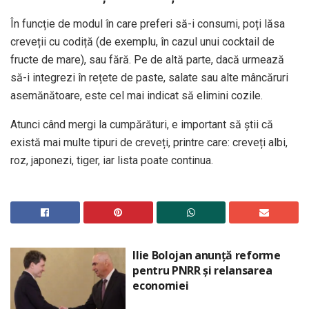
În funcție de modul în care preferi să-i consumi, poți lăsa
creveții cu codiță (de exemplu, în cazul unui cocktail de
fructe de mare), sau fără. Pe de altă parte, dacă urmează
să-i integrezi în rețete de paste, salate sau alte mâncăruri
asemănătoare, este cel mai indicat să elimini cozile.
Atunci când mergi la cumpărături, e important să știi că
există mai multe tipuri de creveți, printre care: creveți albi,
roz, japonezi, tiger, iar lista poate continua.
Ilie Bolojan anunță reforme
pentru PNRR și relansarea
economiei