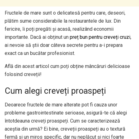
Fructele de mare sunt o delicatesă pentru care, deseori,
plătim sume considerabile la restaurantele de lux. Din
fericire, îi poți pregăti și acasă, realizând economii
importante. Dacă ai obținut un
preț bun pentru creveți cruzi
,
ai nevoie să știi doar câteva secrete pentru a-i prepara
exact ca un bucătar profesionist.
Află din acest articol cum poți obține mâncăruri delicioase
folosind creveții!
Cum alegi creveți proaspeți
Deoarece fructele de mare alterate pot fi cauza unor
probleme gastrointestinate serioase, asigură-te că alegi
întotdeauna creveți proaspeți. Cum se caracterizează
aceștia din urmă? Ei bine, creveții proaspeți au o textură
fermă și un miros specific, dar nu neplăcut și nici foarte