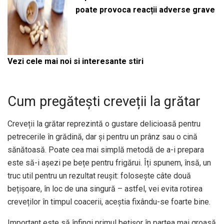
poate provoca reacții adverse grave
Vezi cele mai noi si interesante stiri
Cum pregătești creveții la grătar
Creveții la grătar reprezintă o gustare delicioasă pentru
petrecerile în grădină, dar și pentru un prânz sau o cină
sănătoasă. Poate cea mai simplă metodă de a-i prepara
este să-i așezi pe bețe pentru frigărui. Îți spunem, însă, un
truc util pentru un rezultat reușit: folosește câte două
bețișoare, în loc de una singură – astfel, vei evita rotirea
creveților în timpul coacerii, aceștia fixându-se foarte bine.
Important este să înfingi primul bețișor în partea mai groasă