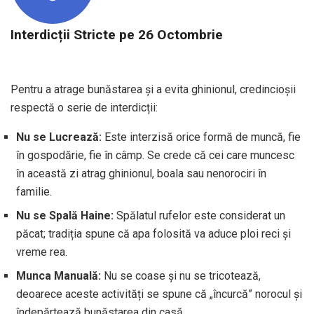
Interdicții Stricte pe 26 Octombrie
Pentru a atrage bunăstarea și a evita ghinionul, credincioșii
respectă o serie de interdicții:
Nu se Lucrează:
Este interzisă orice formă de muncă, fie
în gospodărie, fie în câmp. Se crede că cei care muncesc
în această zi atrag ghinionul, boala sau nenorociri în
familie.
Nu se Spală Haine:
Spălatul rufelor este considerat un
păcat; tradiția spune că apa folosită va aduce ploi reci și
vreme rea.
Munca Manuală:
Nu se coase și nu se tricotează,
deoarece aceste activități se spune că „încurcă” norocul și
îndepărtează bunăstarea din casă.