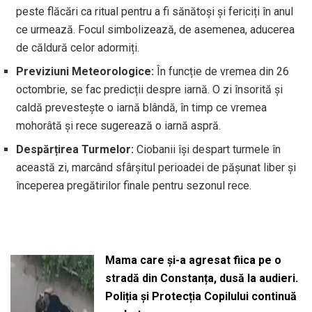
peste flăcări ca ritual pentru a fi sănătoși și fericiți în anul
ce urmează. Focul simbolizează, de asemenea, aducerea
de căldură celor adormiți.
Previziuni Meteorologice:
În funcție de vremea din 26
octombrie, se fac predicții despre iarnă. O zi însorită și
caldă prevestește o iarnă blândă, în timp ce vremea
mohorâtă și rece sugerează o iarnă aspră.
Despărțirea Turmelor:
Ciobanii își despart turmele în
această zi, marcând sfârșitul perioadei de pășunat liber și
începerea pregătirilor finale pentru sezonul rece.
Mama care și-a agresat fiica pe o
stradă din Constanța, dusă la audieri.
Poliția și Protecția Copilului continuă