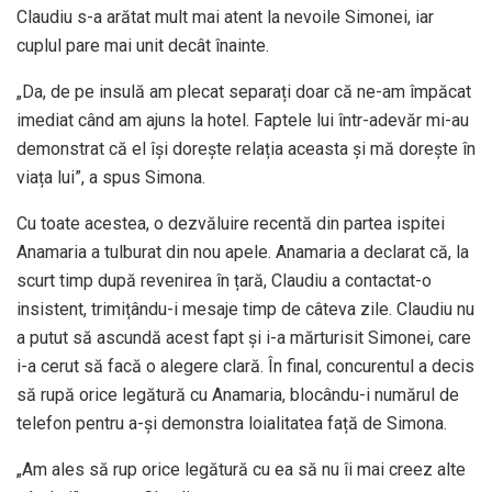
Claudiu s-a arătat mult mai atent la nevoile Simonei, iar
cuplul pare mai unit decât înainte.
„Da, de pe insulă am plecat separați doar că ne-am împăcat
imediat când am ajuns la hotel. Faptele lui într-adevăr mi-au
demonstrat că el își dorește relația aceasta și mă dorește în
viața lui”, a spus Simona.
Cu toate acestea, o dezvăluire recentă din partea ispitei
Anamaria a tulburat din nou apele. Anamaria a declarat că, la
scurt timp după revenirea în țară, Claudiu a contactat-o
insistent, trimițându-i mesaje timp de câteva zile. Claudiu nu
a putut să ascundă acest fapt și i-a mărturisit Simonei, care
i-a cerut să facă o alegere clară. În final, concurentul a decis
să rupă orice legătură cu Anamaria, blocându-i numărul de
telefon pentru a-și demonstra loialitatea față de Simona.
„Am ales să rup orice legătură cu ea să nu îi mai creez alte