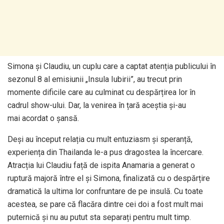
Simona și Claudiu, un cuplu care a captat atenția publicului în
sezonul 8 al emisiunii „Insula Iubirii”, au trecut prin
momente dificile care au culminat cu despărțirea lor în
cadrul show-ului. Dar, la venirea în țară aceștia și-au
mai acordat o șansă.
Deși au început relația cu mult entuziasm și speranță,
experiența din Thailanda le-a pus dragostea la încercare.
Atracția lui Claudiu față de ispita Anamaria a generat o
ruptură majoră între el și Simona, finalizată cu o despărțire
dramatică la ultima lor confruntare de pe insulă. Cu toate
acestea, se pare că flacăra dintre cei doi a fost mult mai
puternică și nu au putut sta separați pentru mult timp.