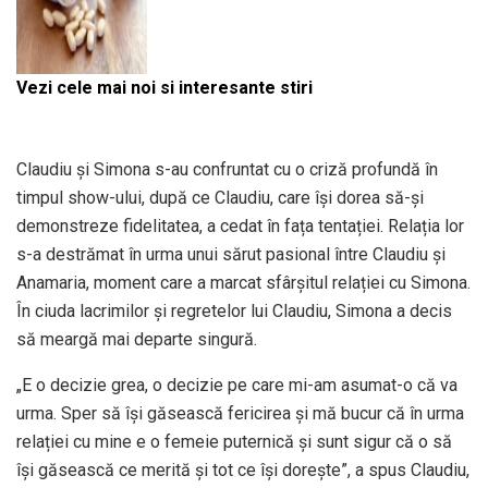
Vezi cele mai noi si interesante stiri
Claudiu și Simona s-au confruntat cu o criză profundă în
timpul show-ului, după ce Claudiu, care își dorea să-și
demonstreze fidelitatea, a cedat în fața tentației. Relația lor
s-a destrămat în urma unui sărut pasional între Claudiu și
Anamaria, moment care a marcat sfârșitul relației cu Simona.
În ciuda lacrimilor și regretelor lui Claudiu, Simona a decis
să meargă mai departe singură.
„E o decizie grea, o decizie pe care mi-am asumat-o că va
urma. Sper să își găsească fericirea și mă bucur că în urma
relației cu mine e o femeie puternică și sunt sigur că o să
își găsească ce merită și tot ce își dorește”, a spus Claudiu,