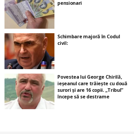
pensionari
Schimbare majoră în Codul
civil:
Povestea lui George Chirilă,
ieșeanul care trăiește cu două
surori și are 16 copii. „Tribul”
începe să se destrame