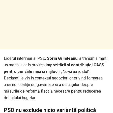
Liderul interimar al PSD,
Sorin Grindeanu
, a transmis marți
un mesaj clar în privința
impozitării și contribuției CASS
pentru pensiile mici și mijlocii
: „Nu-și au rostul”.
Declarațiile vin în contextul negocierilor privind formarea
unei noi coaliții de guvernare și a discuțiilor despre
măsurile de reformă fiscală necesare pentru reducerea
deficitului bugetar.
PSD nu exclude nicio variantă politică