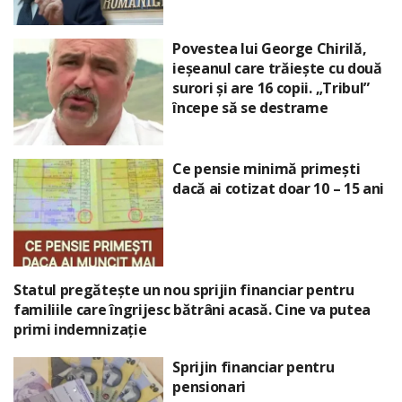
Povestea lui George Chirilă,
ieșeanul care trăiește cu două
surori și are 16 copii. „Tribul”
începe să se destrame
Ce pensie minimă primești
dacă ai cotizat doar 10 – 15 ani
Statul pregătește un nou sprijin financiar pentru
familiile care îngrijesc bătrâni acasă. Cine va putea
primi indemnizație
Sprijin financiar pentru
pensionari