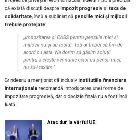
În ceea ce privește reforma fiscală, liderul PSD a precizat
că există discuții despre
impozit progresiv
și
taxa de
solidaritate
, însă a subliniat că
pensiile mici și mijlocii
trebuie protejate
:
„Impozitarea și CASS pentru pensiile mici și
mijlocii nu-și au rostul. Toți ar trebui să fim de
acord cu asta. Ne dorim să găsim soluții
pentru a crește veniturile celor cu pensii mici,
nu să-i taxăm.”
Grindeanu a menționat că inclusiv
instituțiile financiare
internaționale
recomandă introducerea unei forme de
impozitare progresivă, dar o decizie finală nu a fost încă
luată.
Atac dur la vârful UE: