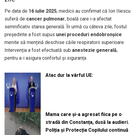
Pe data de
16 iulie 2025
, medicii au confirmat că Ion Iliescu
suferă de
cancer pulmonar
, boală care i-a afectat
semnificativ starea generală. În urmă cu câteva zile, fostul
președinte a fost supus
unei proceduri endobronșice
menite să mențină deschise căile respiratorii superioare.
Intervenția a fost efectuată sub
anestezie generală
,
pentru a-i asigura confortul și siguranța.
Atac dur la vârful UE:
Mama care și-a agresat fiica pe o
stradă din Constanța, dusă la audieri.
Poliția și Protecția Copilului continuă