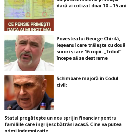
dacă ai cotizat doar 10 – 15 ani
Povestea lui George Chirilă,
ieșeanul care trăiește cu două
surori și are 16 copii. „Tribul”
începe să se destrame
Schimbare majoră în Codul
civil:
Statul pregătește un nou sprijin financiar pentru
familiile care îngrijesc bătrâni acasă. Cine va putea
primi indemnizație