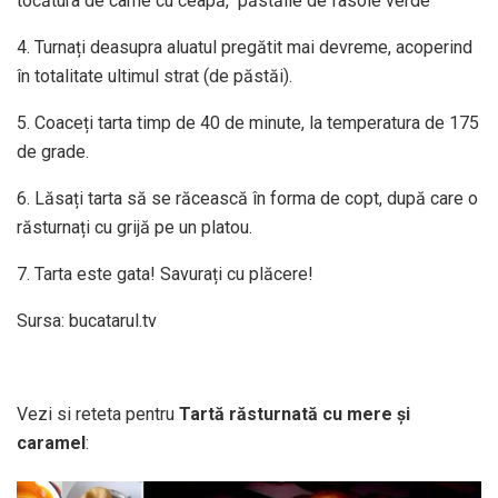
tocătura de carne cu ceapă, păstăile de fasole verde
4. Turnați deasupra aluatul pregătit mai devreme, acoperind
în totalitate ultimul strat (de păstăi).
5. Coaceți tarta timp de 40 de minute, la temperatura de 175
de grade.
6. Lăsați tarta să se răcească în forma de copt, după care o
răsturnați cu grijă pe un platou.
7. Tarta este gata! Savurați cu plăcere!
Sursa: bucatarul.tv
Vezi si reteta pentru
Tartă răsturnată cu mere și
caramel
: