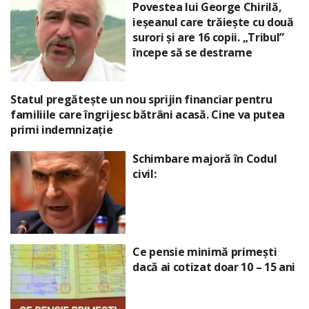
Povestea lui George Chirilă,
ieșeanul care trăiește cu două
surori și are 16 copii. „Tribul”
începe să se destrame
Statul pregătește un nou sprijin financiar pentru
familiile care îngrijesc bătrâni acasă. Cine va putea
primi indemnizație
Schimbare majoră în Codul
civil:
Ce pensie minimă primești
dacă ai cotizat doar 10 – 15 ani