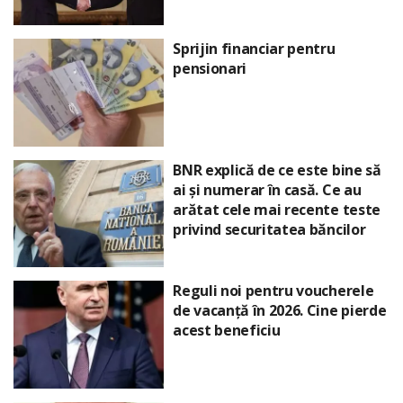
Sprijin financiar pentru
pensionari
BNR explică de ce este bine să
ai și numerar în casă. Ce au
arătat cele mai recente teste
privind securitatea băncilor
Reguli noi pentru voucherele
de vacanță în 2026. Cine pierde
acest beneficiu