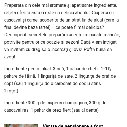
Preparată din cele mai aromate și apetisante ingrediente,
rețeta oferită astăzi este un deliciu absolut. Ciuperci cu
cașcaval și carne, acoperite de un strat fin de aluat (care la
final devine baza tartei) – ce poate fi mai delicios?
Descoperiți secretele preparării acestei minunate mâncări,
potrivite pentru orice ocazie și sezon! Dacă v-am intrigat,
vă invităm cu drag să o încercați și dvs! Poftă bună să
aveți!
Ingrediente pentru aluat: 3 ouă, 1 pahar de chefir, 1-1⅕
pahare de făină, 1 linguriță de sare, 2 lingurițe de praf de
copt (sau 1 linguriță de bicarbonat de sodiu stins
în oțet)
Ingrediente:300 g de ciuperci champignon, 300 g de
cașcaval ras, 1 pahar de orez fiert (sau al dente)
Vârsta de pensionare a fost