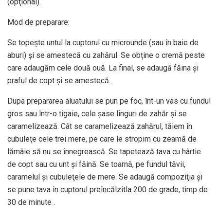
(opţional).
Mod de preparare:
Se topeşte untul la cuptorul cu microunde (sau în baie de
aburi) şi se amestecă cu zahărul. Se obţine o cremă peste
care adaugăm cele două ouă. La final, se adaugă făina şi
praful de copt şi se amestecă.
Dupa prepararea aluatului se pun pe foc, înt-un vas cu fundul
gros sau într-o tigaie, cele şase linguri de zahăr şi se
caramelizează. Cât se caramelizează zahărul, tăiem în
cubuleţe cele trei mere, pe care le stropim cu zeamă de
lămâie să nu se înnegrească. Se tapetează tava cu hârtie
de copt sau cu unt şi făină. Se toarnă, pe fundul tăvii,
caramelul şi cubuleţele de mere. Se adaugă compoziţia şi
se pune tava în cuptorul preîncălzitla 200 de grade, timp de
30 de minute .