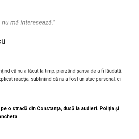
ă nu mă interesează.”
cu
imțind că nu a tăcut la timp, pierzând șansa de a fi lăudată.
icat reacția, subliniind că nu a fost un atac personal, ci
pe o stradă din Constanța, dusă la audieri. Poliția și
 ancheta