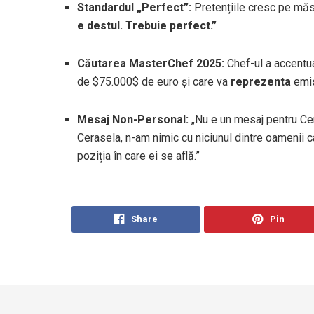
Standardul „Perfect”:
Pretențiile cresc pe măs
e destul. Trebuie perfect.”
Căutarea MasterChef 2025:
Chef-ul a accentuat
de
$75.000$
de euro și care va
reprezenta
emis
Mesaj Non-Personal:
„Nu e un mesaj pentru Cer
Cerasela, n-am nimic cu niciunul dintre oamenii ca
poziția în care ei se află.”
Share
Pin