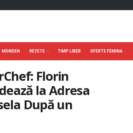
MONDEN
REȚETE
TIMP LIBER
OFERTE FEMINA
rChef: Florin
dează la Adresa
sela După un