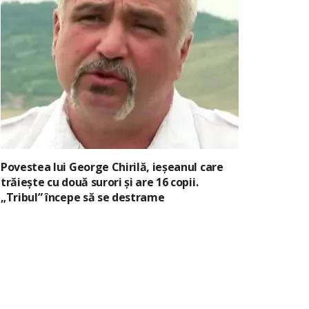
Povestea lui George Chirilă, ieșeanul care
trăiește cu două surori și are 16 copii.
„Tribul” începe să se destrame