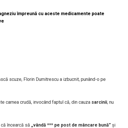
magneziu împreună cu aceste medicamente poate
ve
scă scuze, Florin Dumitrescu a izbucnit, punând-o pe
te carnea crudă, invocând faptul că, din cauza
sarcinii
, nu
 că încearcă să
„vândă *** pe post de mâncare bună”
și