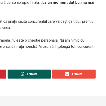
ură ce se apropie finala.
„La un moment dat bun nu mai
 că jurații caută concurentul care va câștiga titlul, premiul
iunea.
asela, nu este o chestie personală. Nu am nimic cu
re sunt în fața noastră. Vreau să înțeleagă toți concurenții
Trimite
Trimite