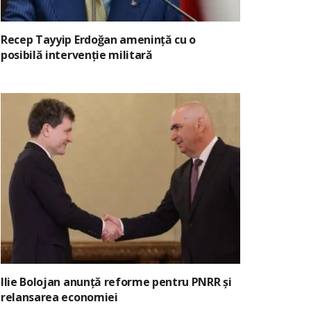
Recep Tayyip Erdoğan amenință cu o
posibilă intervenție militară
Ilie Bolojan anunță reforme pentru PNRR și
relansarea economiei