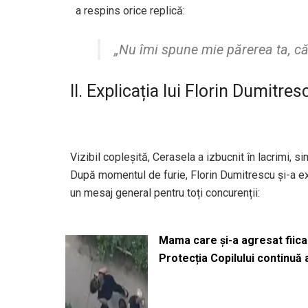
a respins orice replică:
„Nu îmi spune mie părerea ta, c
II. Explicația lui Florin Dumitres
Vizibil copleșită, Cerasela a izbucnit în lacrimi, s
După momentul de furie, Florin Dumitrescu și-a expl
un mesaj general pentru toți concurenții:
Mama care și-a agresat fiica 
Protecția Copilului continuă