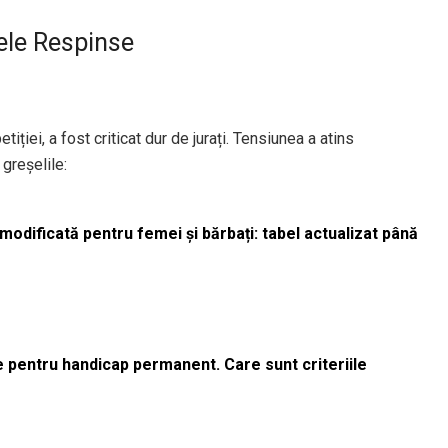
zele Respinse
ției, a fost criticat dur de jurați. Tensiunea a atins
 greșelile:
odificată pentru femei și bărbați: tabel actualizat până
le pentru handicap permanent. Care sunt criteriile