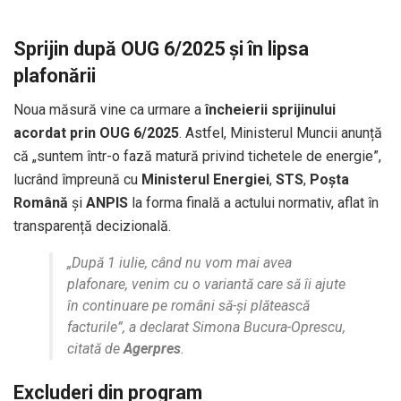
Sprijin după OUG 6/2025 și în lipsa
plafonării
Noua măsură vine ca urmare a
încheierii sprijinului
acordat prin OUG 6/2025
. Astfel, Ministerul Muncii anunță
că „suntem într-o fază matură privind tichetele de energie”,
lucrând împreună cu
Ministerul Energiei
,
STS
,
Poșta
Română
și
ANPIS
la forma finală a actului normativ, aflat în
transparență decizională.
„După 1 iulie, când nu vom mai avea
plafonare, venim cu o variantă care să îi ajute
în continuare pe români să-şi plătească
facturile”, a declarat Simona Bucura-Oprescu,
citată de
Agerpres
.
Excluderi din program