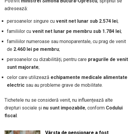
Potrivit
ministrei Simona Bucura-Oprescu
, sprijinul se
adresează:
persoanelor singure cu
venit net lunar sub 2.574 lei
;
familiilor cu
venit net lunar pe membru sub 1.784 lei
;
familiilor numeroase sau monoparentale, cu prag de venit
de
2.460 lei pe membru
;
persoanelor cu dizabilități, pentru care
pragurile de venit
sunt majorate
;
celor care utilizează
echipamente medicale alimentate
electric
sau au probleme grave de mobilitate.
Tichetele nu se consideră venit, nu influențează alte
drepturi sociale și
nu sunt impozabile
, conform
Codului
fiscal
.
Vârsta de pensionare a fost