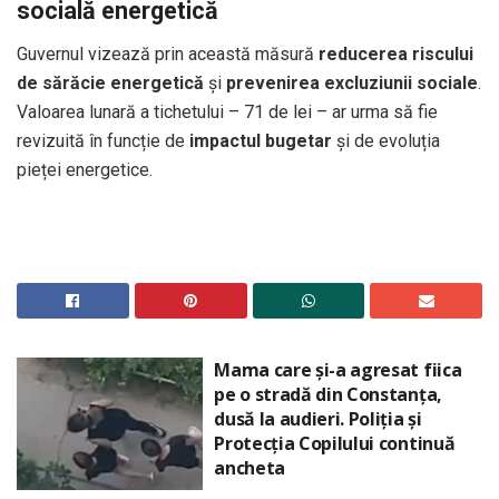
socială energetică
Guvernul vizează prin această măsură
reducerea riscului
de sărăcie energetică
și
prevenirea excluziunii sociale
.
Valoarea lunară a tichetului – 71 de lei – ar urma să fie
revizuită în funcție de
impactul bugetar
și de evoluția
pieței energetice.
Mama care și-a agresat fiica
pe o stradă din Constanța,
dusă la audieri. Poliția și
Protecția Copilului continuă
ancheta