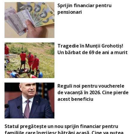
Sprijin financiar pentru
pensionari
Tragedie în Munții Grohotiș!
Un bărbat de 69 de ani a murit
Reguli noi pentru voucherele
de vacanță în 2026. Cine pierde
acest beneficiu
Statul pregătește un nou sprijin financiar pentru
familiile care îngrijesc bătrâni acasă. Cine va putea