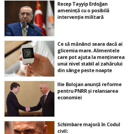
Recep Tayyip Erdoğan
amenință cu o posibilă
intervenție militară
Ce să mănânci seara dacă ai
glicemia mare. Alimentele
care pot ajuta la menținerea
unui nivel stabil al zahărului
din sânge peste noapte
Ilie Bolojan anunță reforme
pentru PNRR și relansarea
economiei
Schimbare majoră în Codul
civil: