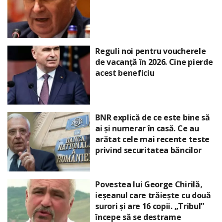
Reguli noi pentru voucherele
de vacanță în 2026. Cine pierde
acest beneficiu
BNR explică de ce este bine să
ai și numerar în casă. Ce au
arătat cele mai recente teste
privind securitatea băncilor
Povestea lui George Chirilă,
ieșeanul care trăiește cu două
surori și are 16 copii. „Tribul”
începe să se destrame