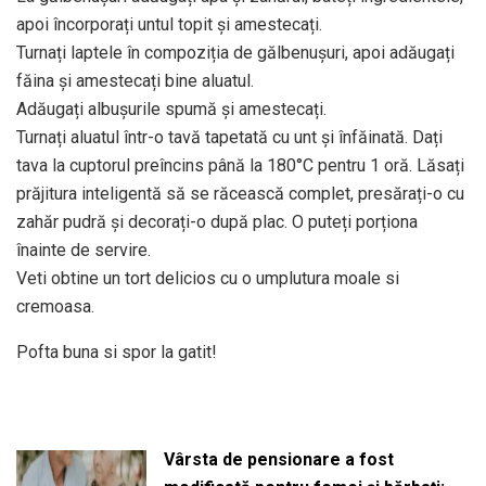
apoi încorporați untul topit și amestecați.
Turnați laptele în compoziția de gălbenușuri, apoi adăugați
făina și amestecați bine aluatul.
Adăugați albușurile spumă și amestecați.
Turnați aluatul într-o tavă tapetată cu unt și înfăinată. Dați
tava la cuptorul preîncins până la 180°C pentru 1 oră. Lăsați
prăjitura inteligentă să se răcească complet, presărați-o cu
zahăr pudră și decorați-o după plac. O puteți porționa
înainte de servire.
Veti obtine un tort delicios cu o umplutura moale si
cremoasa.
Pofta buna si spor la gatit!
Vârsta de pensionare a fost