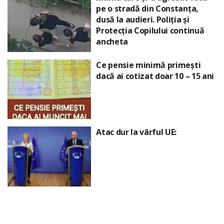
pe o stradă din Constanța,
dusă la audieri. Poliția și
Protecția Copilului continuă
ancheta
Ce pensie minimă primești
dacă ai cotizat doar 10 – 15 ani
Atac dur la vârful UE: