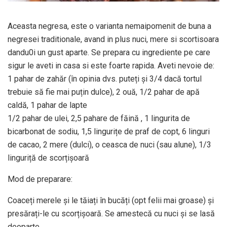
Aceasta negresa, este o varianta nemaipomenit de buna a
negresei traditionale, avand in plus nuci, mere si scortisoara
dandu0i un gust aparte. Se prepara cu ingrediente pe care
sigur le aveti in casa si este foarte rapida. Aveti nevoie de:
1 pahar de zahăr (în opinia dvs. puteți și 3/4 dacă tortul
trebuie să fie mai puțin dulce), 2 ouă, 1/2 pahar de apă
caldă, 1 pahar de lapte
1/2 pahar de ulei, 2,5 pahare de făină , 1 lingurita de
bicarbonat de sodiu, 1,5 lingurițe de praf de copt, 6 linguri
de cacao, 2 mere (dulci), o ceasca de nuci (sau alune), 1/3
linguriță de scorțișoară
Mod de preparare:
Coaceți merele și le tăiați în bucăți (opt felii mai groase) și
presărați-le cu scorțișoară. Se amestecă cu nuci și se lasă
deoparte.