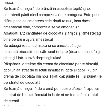
frișcă.
Se toarnă o lingură de brânză în ciocolata topită și se
amestecă până când compozitia este omogena. Este puțin
dificil pana se amesteca cele două texturi, insa daca
amestecati bine, compozitia se va omogeniza.
Adăugați 1/2 cantitatea de ciocolată și frișcă și amestecați
bine pentru a ușura amestecul.
Se adaugă restul de frisca și se amestecă ușor.
Inmuitati biscuitii unul câte unul în lapte (doar o secundă) și
plasați-l într-o tavă dreptunghiulară.
Răspândiți o treime din crema de ciocolată peste biscuiți,
apoi un alt strat de biscuiți înmuiat în lapte și apoi 1/3 din
crema de ciocolată din nou. Taiați căpșunile felii și puneți-le
pe stratul de ciocolată.
Se toarnă o linguriță de cremă pe fiecare căpșună, apoi un
alt strat de biscuiți înmuiat în lapte și se termină cu restul
de cremă.