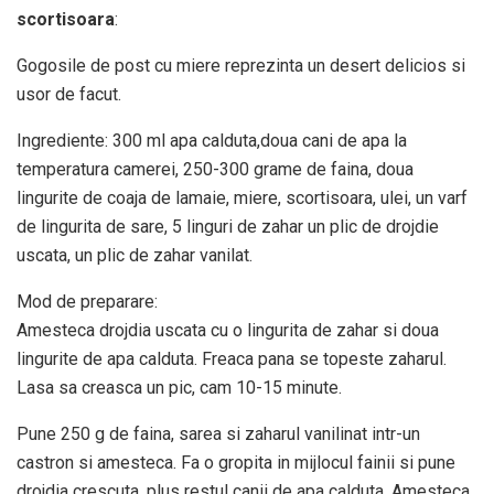
scortisoara
:
Gogosile de post cu miere reprezinta un desert delicios si
usor de facut.
Ingrediente: 300 ml apa calduta,doua cani de apa la
temperatura camerei, 250-300 grame de faina, doua
lingurite de coaja de lamaie, miere, scortisoara, ulei, un varf
de lingurita de sare, 5 linguri de zahar un plic de drojdie
uscata, un plic de zahar vanilat.
Mod de preparare:
Amesteca drojdia uscata cu o lingurita de zahar si doua
lingurite de apa calduta. Freaca pana se topeste zaharul.
Lasa sa creasca un pic, cam 10-15 minute.
Pune 250 g de faina, sarea si zaharul vanilinat intr-un
castron si amesteca. Fa o gropita in mijlocul fainii si pune
drojdia crescuta, plus restul canii de apa calduta. Amesteca.