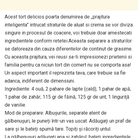
Acest tort delicios poarta denumirea de ,,prajitura
inteligenta” intrucat straturile de aluat si crema se vor diviza
singure in procesul de coacere, voi trebuie doar amestecati
ingredientele conform retetei.Aceasta separare a straturilor
se datoreaza din cauza diferentelor de continut de grasime.
Cu aceasta prajitura, vei reusi sa-ti impresionezi prietenii si
familia pentru ca niciun tort din comert nu se comporta asa!
Un aspect important il reprezinta tava, care trebuie sa fie
adanca, indiferent de dimensiuni.
Ingrediente: 4 ouă; 2 pahare de lapte (cald); 1 pahar de apă;
1 pahar de zahăr; 115 gr de făină; 125 gr de unt; 1 linguriță
de vanilie.
Mod de preparare: Albușurile, separate atent de
gălbenușuri, le puneți într-un vas uscat. Adăugați un praf de
sare și le bateți spumă tare. Topiți și răcoriți untul.
La gălbenușuri adăugați apa și zahărul, bateți ingredientele,