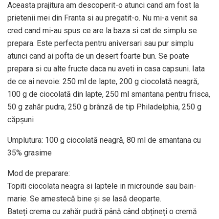
Aceasta prajitura am descoperit-o atunci cand am fost la
prietenii mei din Franta si au pregatit-o. Nu mi-a venit sa
cred cand mi-au spus ce are la baza si cat de simplu se
prepara. Este perfecta pentru aniversari sau pur simplu
atunci cand ai pofta de un desert foarte bun. Se poate
prepara si cu alte fructe daca nu aveti in casa capsuni. Iata
de ce ai nevoie: 250 ml de lapte, 200 g ciocolată neagră,
100 g de ciocolată din lapte, 250 ml smantana pentru frisca,
50 g zahăr pudra, 250 g brânză de tip Philadelphia, 250 g
căpșuni
Umplutura: 100 g ciocolată neagră, 80 ml de smantana cu
35% grasime
Mod de preparare:
Topiti ciocolata neagra si laptele in microunde sau bain-
marie. Se amestecă bine și se lasă deoparte.
Bateți crema cu zahăr pudră până când obțineți o cremă