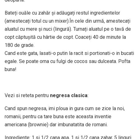
Bateți ouăle cu zahăr și adăugați restul ingredientelor
(amestecați totul cu un mixer).În cele din urmă, amestecați
aluatul cu mere și nuci (lingură). Turnați aluatul pe o tavă de
copt căptușită cu hârtie de copt. Coaceți 40 de minute la
180 de grade.
Cand este gata, lasati-o putin la racit si portionati-o in bucati
egale. Se poate orna cu fulgi de cocos sau dulceata. Pofta
buna!
Vezi si reteta pentru
negresa clasica
:
Cand spun negresa, imi ploua in gura cum se zice la noi,
romanii, pentru ca tare buna este aceasta inventie
americana (brownie) dar imbunatatita de romani.
Ingrediente: 1 si 1/2 cana apa, 1 si 1/2 cana zahar, 5 linguri