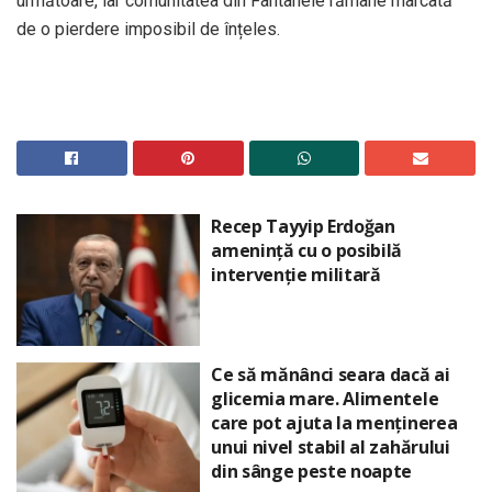
următoare, iar comunitatea din Fântânele rămâne marcată
de o pierdere imposibil de înțeles.
Recep Tayyip Erdoğan
amenință cu o posibilă
intervenție militară
Ce să mănânci seara dacă ai
glicemia mare. Alimentele
care pot ajuta la menținerea
unui nivel stabil al zahărului
din sânge peste noapte