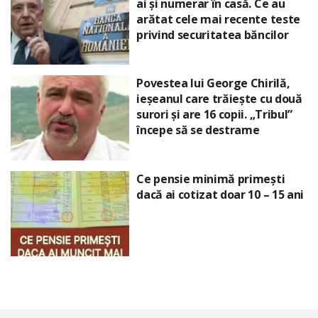
ai și numerar în casă. Ce au
arătat cele mai recente teste
privind securitatea băncilor
Povestea lui George Chirilă,
ieșeanul care trăiește cu două
surori și are 16 copii. „Tribul”
începe să se destrame
Ce pensie minimă primești
dacă ai cotizat doar 10 – 15 ani