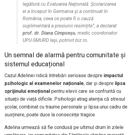
legătură cu Evaluarea Națională. Școlarizarea
ei a început în Germania și a continuat în
România, ceea ce poate fi o cauză
suplimentară a presiunii resimțite”, a declarat
prof. dr. Diana Cimpoeșu
, medic coordonator
UPU-SMURD Iași, potrivit biz.ro.
Un semnal de alarmă pentru comunitate și
sistemul educațional
Cazul Adelinei ridică întrebări serioase despre
impactul
psihologic al examenelor naționale
, dar și despre
lipsa
sprijinului emoțional
pentru elevii care se confruntă cu
situații de viață dificile. Psihologii atrag atenția că stresul
școlar, combinat cu traume personale și lipsa unui cadru de
susținere, poate duce la consecințe tragice.
Adelina urmează să fie condusă pe ultimul drum în zilele