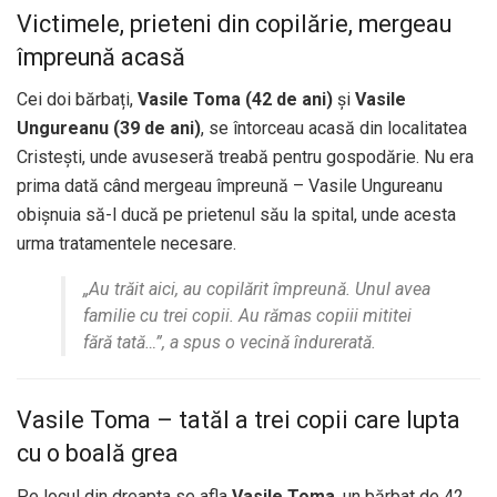
Victimele, prieteni din copilărie, mergeau
împreună acasă
Cei doi bărbați,
Vasile Toma (42 de ani)
și
Vasile
Ungureanu (39 de ani)
, se întorceau acasă din localitatea
Cristești, unde avuseseră treabă pentru gospodărie. Nu era
prima dată când mergeau împreună – Vasile Ungureanu
obișnuia să-l ducă pe prietenul său la spital, unde acesta
urma tratamentele necesare.
„Au trăit aici, au copilărit împreună. Unul avea
familie cu trei copii. Au rămas copiii mititei
fără tată…”, a spus o vecină îndurerată.
Vasile Toma – tatăl a trei copii care lupta
cu o boală grea
Pe locul din dreapta se afla
Vasile Toma
, un bărbat de 42