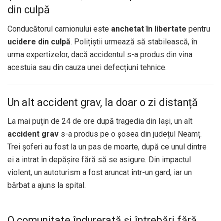
din culpă
Conducătorul camionului este
anchetat în libertate
pentru
ucidere din culpă
. Polițiștii urmează să stabilească, în
urma expertizelor, dacă accidentul s-a produs din vina
acestuia sau din cauza unei defecțiuni tehnice.
Un alt accident grav, la doar o zi distanță
La mai puțin de 24 de ore după tragedia din Iași, un alt
accident grav
s-a produs pe o șosea din județul Neamț.
Trei șoferi au fost la un pas de moarte, după ce unul dintre
ei a intrat în depășire fără să se asigure. Din impactul
violent, un autoturism a fost aruncat într-un gard, iar un
bărbat a ajuns la spital.
O comunitate îndurerată și întrebări fără