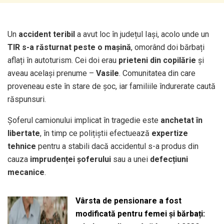
Un
accident teribil
a avut loc în județul Iași, acolo unde un
TIR s-a răsturnat peste o mașină
, omorând doi bărbați
aflați în autoturism. Cei doi erau
prieteni din copilărie
și
aveau același prenume –
Vasile
. Comunitatea din care
proveneau este în stare de șoc, iar familiile îndurerate caută
răspunsuri.
Șoferul camionului implicat în tragedie este
anchetat în
libertate
, în timp ce polițiștii efectuează
expertize
tehnice
pentru a stabili dacă accidentul s-a produs din
cauza
imprudenței șoferului
sau a unei
defecțiuni
mecanice
.
Vârsta de pensionare a fost
modificată pentru femei și bărbați: