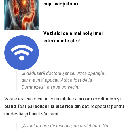
supraviețuitoare:
Vezi aici cele mai noi și mai
interesante știri!
„Îi dăduseră doctorii șanse, urma operația…
dar n-a mai apucat. Atât a fost de la
Dumnezeu”, a spus un vecin.
Vasile era cunoscut în comunitate ca
un om credincios și
blând
, fost
paracliser la biserica din sat
, respectat pentru
modestia și bunul său simț.
„A fost un om de biserică, un suflet bun. Nu