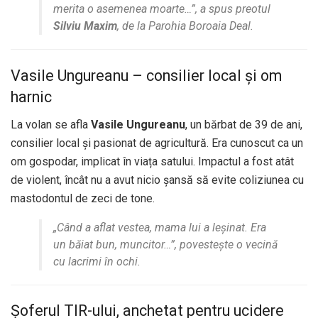
merita o asemenea moarte…”, a spus preotul
Silviu Maxim
, de la Parohia Boroaia Deal.
Vasile Ungureanu – consilier local și om
harnic
La volan se afla
Vasile Ungureanu
, un bărbat de 39 de ani,
consilier local și pasionat de agricultură. Era cunoscut ca un
om gospodar, implicat în viața satului. Impactul a fost atât
de violent, încât nu a avut nicio șansă să evite coliziunea cu
mastodontul de zeci de tone.
„Când a aflat vestea, mama lui a leșinat. Era
un băiat bun, muncitor…”, povestește o vecină
cu lacrimi în ochi.
Șoferul TIR-ului, anchetat pentru ucidere